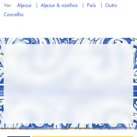
Ver:
Aljezur
|
Aljezur & vizinhos
|
País
|
Outro
Concelho