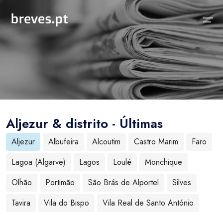
Início
Notícias
Sobre
Notícias
Locais
Projeto breves.pt
Aljezur & distrito - Últimas
Sobre
Concelhos Vizinhos
Funcionalidades
Aljezur
Albufeira
Alcoutim
Castro Marim
Faro
Distrito
As nossas Fontes
Lagoa (Algarve)
Lagos
Loulé
Monchique
País
Perguntas Frequentes
Olhão
Portimão
São Brás de Alportel
Silves
Temas
Contactos
Tavira
Vila do Bispo
Vila Real de Santo António