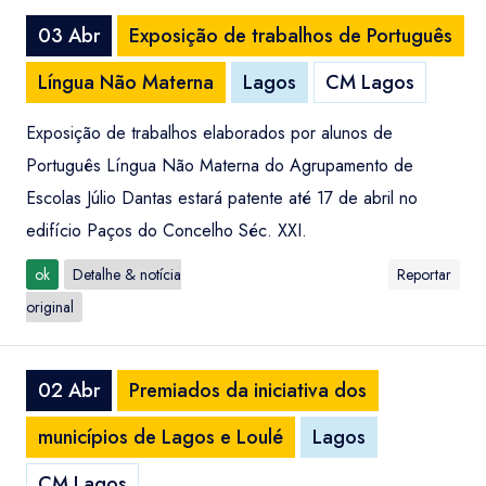
03 Abr
Exposição de trabalhos de Português
Língua Não Materna
Lagos
CM Lagos
Exposição de trabalhos elaborados por alunos de
Português Língua Não Materna do Agrupamento de
Escolas Júlio Dantas estará patente até 17 de abril no
edifício Paços do Concelho Séc. XXI.
ok
Detalhe & notícia
Reportar
original
02 Abr
Premiados da iniciativa dos
municípios de Lagos e Loulé
Lagos
CM Lagos