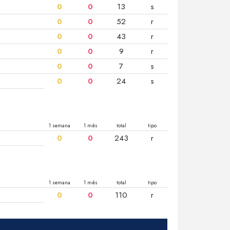
0
0
13
s
0
0
52
r
0
0
43
r
0
0
9
r
0
0
7
s
0
0
24
s
1 semana
1 mês
total
tipo
0
0
243
r
1 semana
1 mês
total
tipo
0
0
110
r