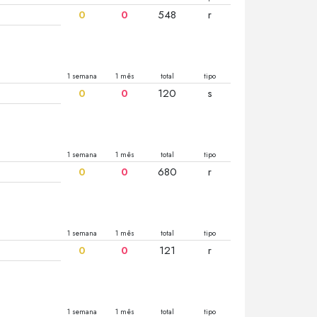
0
0
548
r
1 semana
1 mês
total
tipo
0
0
120
s
1 semana
1 mês
total
tipo
0
0
680
r
1 semana
1 mês
total
tipo
0
0
121
r
1 semana
1 mês
total
tipo