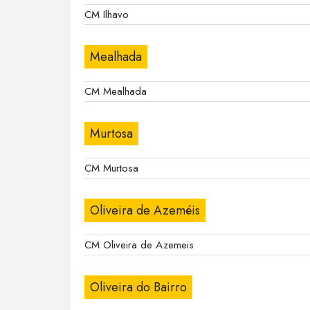
CM Ilhavo
Mealhada
CM Mealhada
Murtosa
CM Murtosa
Oliveira de Azeméis
CM Oliveira de Azemeis
Oliveira do Bairro