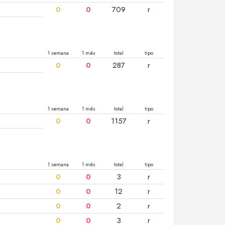
0
0
709
r
1 semana
1 mês
total
tipo
0
0
287
r
1 semana
1 mês
total
tipo
0
0
1157
r
1 semana
1 mês
total
tipo
0
0
3
r
0
0
12
r
0
0
2
r
0
0
3
r