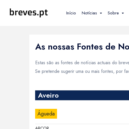
Início
Notícias
Sobre
As nossas Fontes de No
1 - Escolha um Distrito / Ilha
Estas são as fontes de notícias actuais do brev
Se pretende sugerir uma ou mais fontes, por 
Aveiro
Águeda
ARCOR