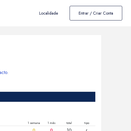
Localidade
Entrar / Criar Conta
acto
.
1 semana
1 mês
total
tipo
0
0
10
r