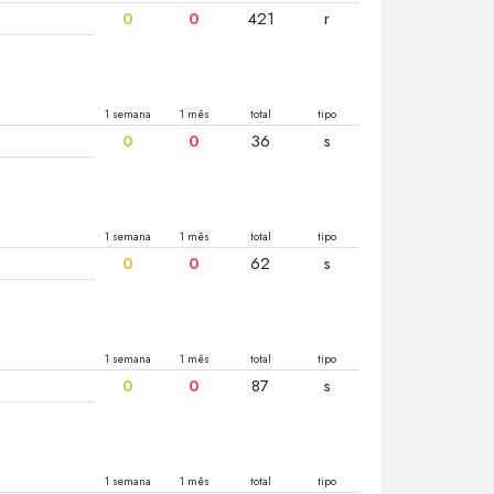
0
0
421
r
1 semana
1 mês
total
tipo
0
0
36
s
1 semana
1 mês
total
tipo
0
0
62
s
1 semana
1 mês
total
tipo
0
0
87
s
1 semana
1 mês
total
tipo