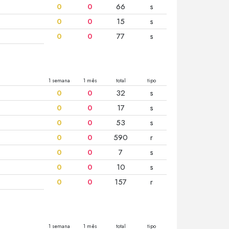
0
0
66
s
0
0
15
s
0
0
77
s
1 semana
1 mês
total
tipo
0
0
32
s
0
0
17
s
0
0
53
s
0
0
590
r
0
0
7
s
0
0
10
s
0
0
157
r
1 semana
1 mês
total
tipo