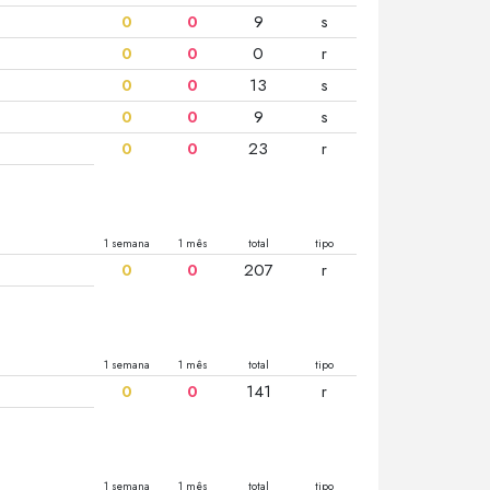
0
0
9
s
0
0
0
r
0
0
13
s
0
0
9
s
0
0
23
r
1 semana
1 mês
total
tipo
0
0
207
r
1 semana
1 mês
total
tipo
0
0
141
r
1 semana
1 mês
total
tipo