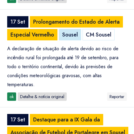
17 Set
Prolongamento do Estado de Alerta
Especial Vermelho
Sousel
CM Sousel
A declaração de situação de alerta devido ao risco de
incêndio rural foi prolongada até 19 de setembro, para
todo o território continental, devido às previsões de
condições meteorológicas gravosas, com altas
temperaturas.
ok
Detalhe & notícia original
Reportar
17 Set
Destaque para a IX Gala da
Associação de Futebol de Portalegre em Sousel