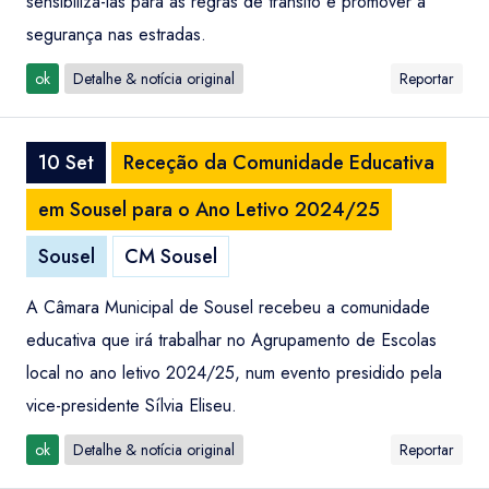
sensibilizá-las para as regras de trânsito e promover a
segurança nas estradas.
ok
Detalhe & notícia original
Reportar
10 Set
Receção da Comunidade Educativa
em Sousel para o Ano Letivo 2024/25
Sousel
CM Sousel
A Câmara Municipal de Sousel recebeu a comunidade
educativa que irá trabalhar no Agrupamento de Escolas
local no ano letivo 2024/25, num evento presidido pela
vice-presidente Sílvia Eliseu.
ok
Detalhe & notícia original
Reportar