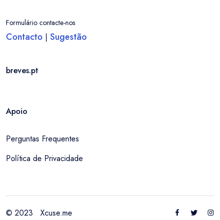
Formulário contacte-nos
Contacto
Sugestão
|
breves.pt
Apoio
Perguntas Frequentes
Política de Privacidade
© 2023
Xcuse.me
Entrar / Criar Conta
Sousel