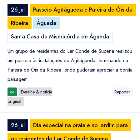
26 Jul
Passeio Agitágueda e Pateira de Óis da
Ribeira
Águeda
Santa Casa da Misericórdia de Águeda
Um grupo de residentes do Lar Conde de Sucena realizou
um passeio às instalações do Agitágueda, terminando na
Pateira de Óis da Ribeira, onde puderam apreciar a bonita
paisagem.
ok
Detalhe & notícia
Reportar
original
26 Jul
Dia especial na praia e no jardim para
os residentes do Lar Conde de Sucena