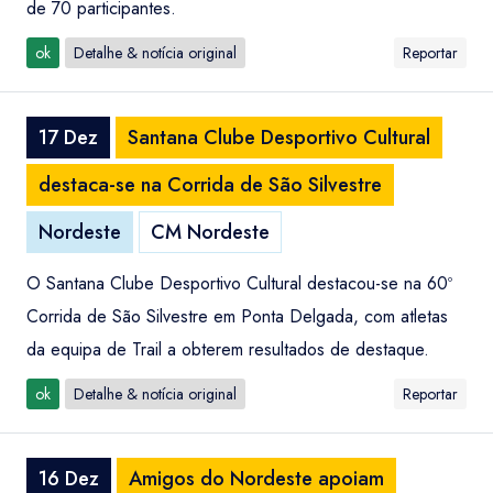
de 70 participantes.
ok
Detalhe & notícia original
Reportar
17 Dez
Santana Clube Desportivo Cultural
destaca-se na Corrida de São Silvestre
Nordeste
CM Nordeste
O Santana Clube Desportivo Cultural destacou-se na 60º
Corrida de São Silvestre em Ponta Delgada, com atletas
da equipa de Trail a obterem resultados de destaque.
ok
Detalhe & notícia original
Reportar
16 Dez
Amigos do Nordeste apoiam