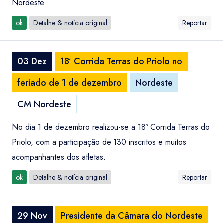
Nordeste.
ok
Detalhe & notícia original
Reportar
03 Dez
18ª Corrida Terras do Priolo no
feriado de 1 de dezembro
Nordeste
CM Nordeste
No dia 1 de dezembro realizou-se a 18ª Corrida Terras do
Priolo, com a participação de 130 inscritos e muitos
acompanhantes dos atletas.
ok
Detalhe & notícia original
Reportar
29 Nov
Presidente da Câmara do Nordeste