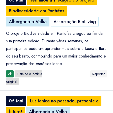
05 Mai
Terminou a 1ª edição do projeto
Biodiversidade em Pantufas
Albergaria-a-Velha
Associação BioLiving
O projeto Biodiversidade em Pantufas chegou ao fim da
sua primeira edição. Durante várias semanas, os
participantes puderam aprender mais sobre a fauna e flora
do seu bairro, contribuindo para um maior conhecimento e
preservação das espécies locais.
ok
Detalhe & notícia
Reportar
original
05 Mai
Lusitanica no passado, presente e
futuro!
Albergaria-a-Velha