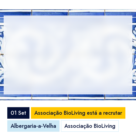
01 Set
Associação BioLiving está a recrutar
Albergaria-a-Velha
Associação BioLiving