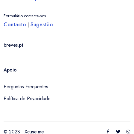
Formulário contacte-nos
Contacto
Sugestão
|
breves.pt
Apoio
Perguntas Frequentes
Política de Privacidade
© 2023
Xcuse.me
Entrar / Criar Conta
Localidade