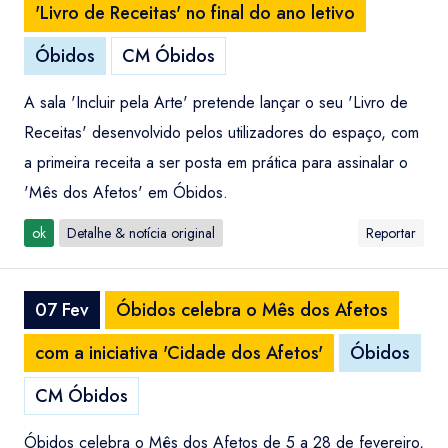
'Livro de Receitas' no final do ano letivo
Óbidos
CM Óbidos
A sala 'Incluir pela Arte' pretende lançar o seu 'Livro de
Receitas' desenvolvido pelos utilizadores do espaço, com
a primeira receita a ser posta em prática para assinalar o
'Mês dos Afetos' em Óbidos.
ok
Detalhe & notícia original
Reportar
07 Fev
Óbidos celebra o Mês dos Afetos
com a iniciativa 'Cidade dos Afetos'
Óbidos
CM Óbidos
Óbidos celebra o Mês dos Afetos de 5 a 28 de fevereiro,