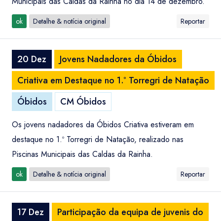
Municipais das Caldas da Rainha no dia 14 de dezembro.
ok
Detalhe & notícia original
Reportar
20 Dez
Jovens Nadadores da Óbidos
Criativa em Destaque no 1.º Torregri de Natação
Óbidos
CM Óbidos
Os jovens nadadores da Óbidos Criativa estiveram em
destaque no 1.º Torregri de Natação, realizado nas
Piscinas Municipais das Caldas da Rainha.
ok
Detalhe & notícia original
Reportar
17 Dez
Participação da equipa de juvenis do