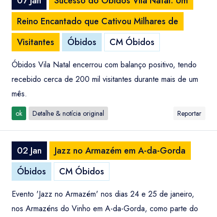
07 Jan
Sucesso do Óbidos Vila Natal: Um
Reino Encantado que Cativou Milhares de
Visitantes
Óbidos
CM Óbidos
Óbidos Vila Natal encerrou com balanço positivo, tendo
recebido cerca de 200 mil visitantes durante mais de um
mês.
ok
Detalhe & notícia original
Reportar
02 Jan
Jazz no Armazém em A-da-Gorda
Óbidos
CM Óbidos
Evento 'Jazz no Armazém' nos dias 24 e 25 de janeiro,
nos Armazéns do Vinho em A-da-Gorda, como parte do