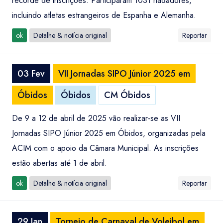
recorde de inscrições. Participaram 1031 nadadores,
incluindo atletas estrangeiros de Espanha e Alemanha.
ok
Detalhe & notícia original
Reportar
03 Fev
VII Jornadas SIPO Júnior 2025 em
Óbidos
Óbidos
CM Óbidos
De 9 a 12 de abril de 2025 vão realizar-se as VII
Jornadas SIPO Júnior 2025 em Óbidos, organizadas pela
ACIM com o apoio da Câmara Municipal. As inscrições
estão abertas até 1 de abril.
ok
Detalhe & notícia original
Reportar
29 Jan
Torneio de Carnaval de Voleibol em