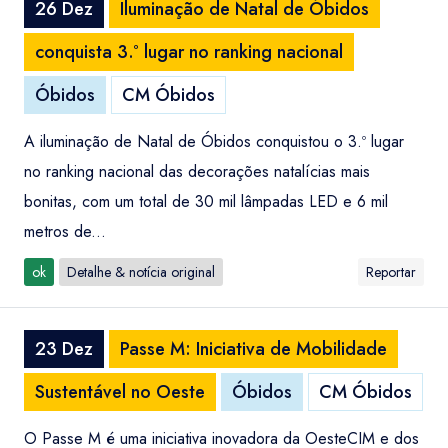
26 Dez
Iluminação de Natal de Óbidos
conquista 3.º lugar no ranking nacional
Óbidos
CM Óbidos
A iluminação de Natal de Óbidos conquistou o 3.º lugar
no ranking nacional das decorações natalícias mais
bonitas, com um total de 30 mil lâmpadas LED e 6 mil
metros de...
ok
Detalhe & notícia original
Reportar
23 Dez
Passe M: Iniciativa de Mobilidade
Sustentável no Oeste
Óbidos
CM Óbidos
O Passe M é uma iniciativa inovadora da OesteCIM e dos