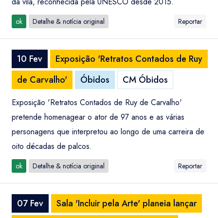
da vila, reconhecida pela UNESCO desde 2015.
ok
Detalhe & notícia original
Reportar
10 Fev
Exposição 'Retratos Contados de Ruy
de Carvalho'
Óbidos
CM Óbidos
Exposição 'Retratos Contados de Ruy de Carvalho'
pretende homenagear o ator de 97 anos e as várias
personagens que interpretou ao longo de uma carreira de
oito décadas de palcos.
ok
Detalhe & notícia original
Reportar
07 Fev
Sala 'Incluir pela Arte' planeia lançar