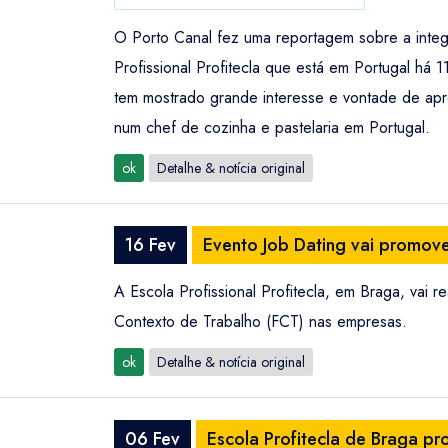
O Porto Canal fez uma reportagem sobre a integ
Profissional Profitecla que está em Portugal há 1
tem mostrado grande interesse e vontade de apre
num chef de cozinha e pastelaria em Portugal.
ok
Detalhe & notícia original
16 Fev
Evento Job Dating vai promov
A Escola Profissional Profitecla, em Braga, vai 
Contexto de Trabalho (FCT) nas empresas.
ok
Detalhe & notícia original
06 Fev
Escola Profitecla de Braga 