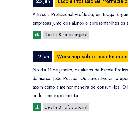
23 Jan
Escola Profissional Profitecl
A Escola Profissional Profitecla, em Braga, org
empresas junto dos alunos e apresentar-lhes os se
ok
Detalhe & notícia original
12 Jan
Workshop sobre Licor Beirão na
No dia 11 de janeiro, os alunos da Escola Profi
da marca, João Pessoa. Os alunos tiveram a opo
assim como a melhor maneira de consumi-los. O
pudessem experimentar.
ok
Detalhe & notícia original