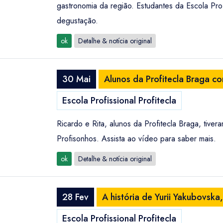
gastronomia da região. Estudantes da Escola Prof
degustação.
ok
Detalhe & notícia original
30 Mai
Alunos da Profitecla Braga c
Escola Profissional Profitecla
Ricardo e Rita, alunos da Profitecla Braga, ti
Profisonhos. Assista ao vídeo para saber mais.
ok
Detalhe & notícia original
28 Fev
A história de Yurii Yakubovsk
Escola Profissional Profitecla