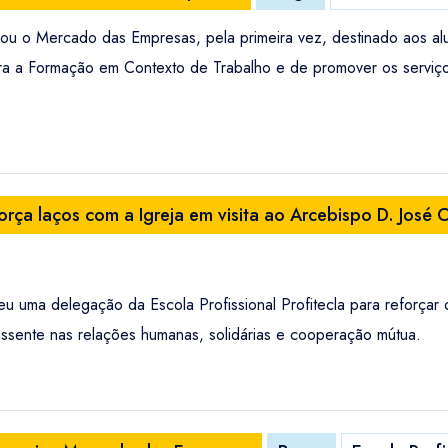
izou o Mercado das Empresas, pela primeira vez, destinado aos al
ara a Formação em Contexto de Trabalho e de promover os serviço
força laços com a Igreja em visita ao Arcebispo D. José 
 uma delegação da Escola Profissional Profitecla para reforçar 
assente nas relações humanas, solidárias e cooperação mútua.