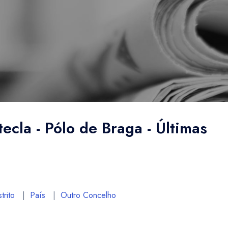
tecla - Pólo de Braga - Últimas
trito
|
País
|
Outro Concelho