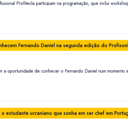
issional Profitecla participam na programação, que inclui workshop
onhecem Fernando Daniel na segunda edição do Profiso
veram a oportunidade de conhecer o Fernando Daniel num momento 
a, o estudante ucraniano que sonha em ser chef em Portu