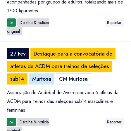
acompanhadas por grupos de adultos, totalizando mais de
1700 figurantes.
ok
Detalhe & notícia
Reportar
original
27 Fev
Destaque para a convocatória de
atletas da ACDM para treinos de seleções
sub14
Murtosa
CM Murtosa
Associação de Andebol de Aveiro convoca 6 atletas da
ACDM para treinos das seleções sub14 masculinas e
femininas.
ok
Detalhe & notícia
Reportar
original