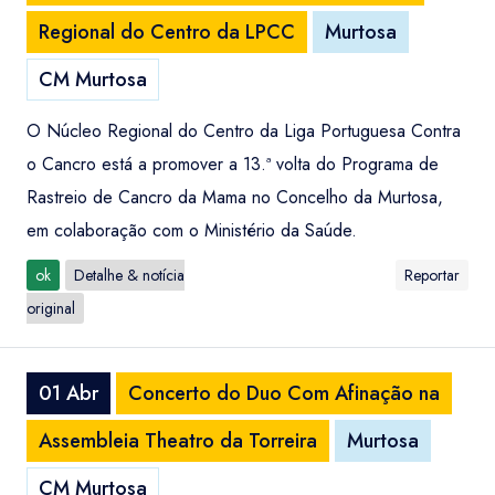
Regional do Centro da LPCC
Murtosa
CM Murtosa
O Núcleo Regional do Centro da Liga Portuguesa Contra
o Cancro está a promover a 13.ª volta do Programa de
Rastreio de Cancro da Mama no Concelho da Murtosa,
em colaboração com o Ministério da Saúde.
ok
Detalhe & notícia
Reportar
original
01 Abr
Concerto do Duo Com Afinação na
Assembleia Theatro da Torreira
Murtosa
CM Murtosa