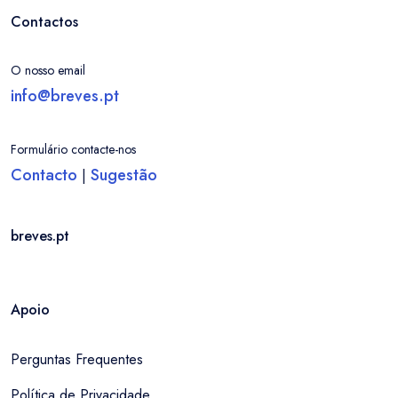
Contactos
O nosso email
info@breves.pt
Formulário contacte-nos
Contacto
Sugestão
|
breves.pt
Apoio
Perguntas Frequentes
Entrar / Criar Conta
Localidade
Política de Privacidade