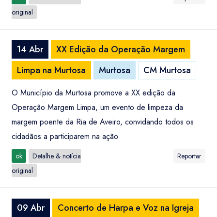
original
14 Abr
XX Edição da Operação Margem
Limpa na Murtosa
Murtosa
CM Murtosa
O Município da Murtosa promove a XX edição da
Operação Margem Limpa, um evento de limpeza da
margem poente da Ria de Aveiro, convidando todos os
cidadãos a participarem na ação.
ok
Detalhe & notícia
Reportar
original
09 Abr
Concerto de Harpa e Voz na Igreja