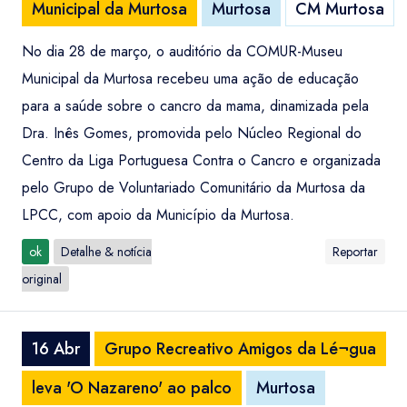
Municipal da Murtosa
Murtosa
CM Murtosa
No dia 28 de março, o auditório da COMUR-Museu
Municipal da Murtosa recebeu uma ação de educação
para a saúde sobre o cancro da mama, dinamizada pela
Dra. Inês Gomes, promovida pelo Núcleo Regional do
Centro da Liga Portuguesa Contra o Cancro e organizada
pelo Grupo de Voluntariado Comunitário da Murtosa da
LPCC, com apoio da Município da Murtosa.
ok
Detalhe & notícia
Reportar
original
16 Abr
Grupo Recreativo Amigos da Lé¬gua
leva 'O Nazareno' ao palco
Murtosa