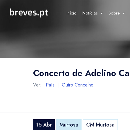
Início
Notícias
Sobre
Concerto de Adelino C
Ver:
País
|
Outro Concelho
15 Abr
Murtosa
CM Murtosa