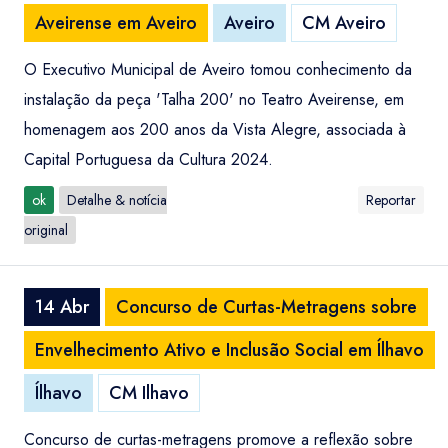
Aveirense em Aveiro
Aveiro
CM Aveiro
O Executivo Municipal de Aveiro tomou conhecimento da
instalação da peça 'Talha 200' no Teatro Aveirense, em
homenagem aos 200 anos da Vista Alegre, associada à
Capital Portuguesa da Cultura 2024.
ok
Detalhe & notícia
Reportar
original
14 Abr
Concurso de Curtas-Metragens sobre
Envelhecimento Ativo e Inclusão Social em Ílhavo
Ílhavo
CM Ilhavo
Concurso de curtas-metragens promove a reflexão sobre