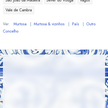
São João da Madeira
Sever do Vouga
Vagos
Vale de Cambra
Ver:
Murtosa
|
Murtosa & vizinhos
|
País
|
Outro
Concelho