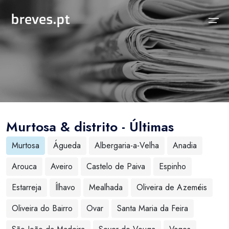
Início
Notícias
Sobre
Notícias
Locais
Projeto breves.pt
Murtosa & distrito - Últimas
Sobre
Concelhos Vizinhos
Funcionalidades
Murtosa
Águeda
Albergaria-a-Velha
Anadia
Distrito
As nossas Fontes
Arouca
Aveiro
Castelo de Paiva
Espinho
País
Perguntas Frequentes
Estarreja
Ílhavo
Mealhada
Oliveira de Azeméis
Temas
Contactos
Oliveira do Bairro
Ovar
Santa Maria da Feira