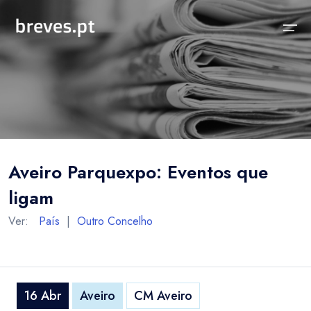
Início
Notícias
Sobre
Notícias
Locais
Projeto breves.pt
Aveiro Parquexpo: Eventos que
Sobre
Concelhos Vizinhos
Funcionalidades
ligam
Distrito
As nossas Fontes
Ver:
País
|
Outro Concelho
País
Perguntas Frequentes
Temas
Contactos
16 Abr
Aveiro
CM Aveiro