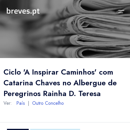
Início
Notícias
Sobre
Notícias
Locais
Projeto breves.pt
Ciclo 'A Inspirar Caminhos' com
Sobre
Concelhos Vizinhos
Funcionalidades
Catarina Chaves no Albergue de
Distrito
As nossas Fontes
Peregrinos Rainha D. Teresa
País
Perguntas Frequentes
Ver:
País
|
Outro Concelho
Temas
Contactos