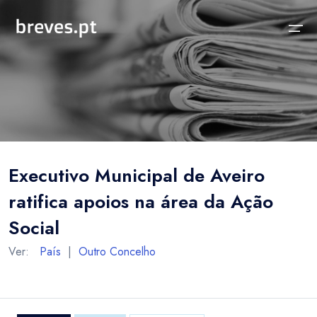
Início
Notícias
Sobre
Notícias
Locais
Projeto breves.pt
Executivo Municipal de Aveiro
Sobre
Concelhos Vizinhos
Funcionalidades
ratifica apoios na área da Ação
Distrito
As nossas Fontes
Social
País
Perguntas Frequentes
Ver:
País
|
Outro Concelho
Temas
Contactos