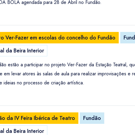
DA BOLA agendada para 28 de Abril no Fundão.
to Ver-Fazer em escolas do concelho do Fundão
Fun
l da Beira Interior
o estão a participar no projeto Ver-Fazer da Estação Teatral, qu
e em levar atores às salas de aula para realizar improvisações e 
e ideias no processo de criação artística.
 da IV Feira Ibérica de Teatro
Fundão
l da Beira Interior