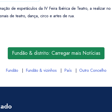
mação de espetáculos da IV Feira Ibérica de Teatro, a realizar n
onais de teatro, dança, circo e artes de rua.
Fundão & distrito: Carregar mais Notícias
Fundão
|
Fundão & vizinhos
|
País
|
Outro Concelho
zado