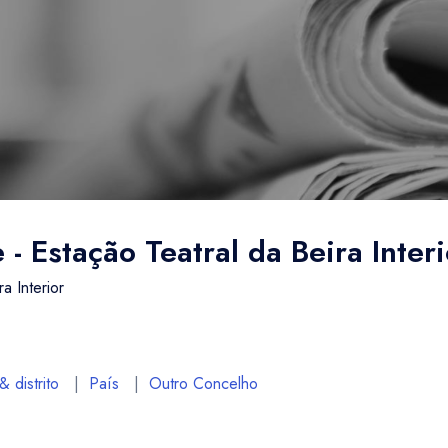
- Estação Teatral da Beira Interi
a Interior
 distrito
|
País
|
Outro Concelho