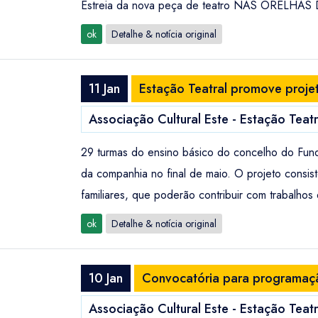
Estreia da nova peça de teatro NAS ORELHAS 
ok
Detalhe & notícia original
11 Jan
Estação Teatral promove proje
Associação Cultural Este - Estação Teatra
29 turmas do ensino básico do concelho do Fundã
da companhia no final de maio. O projeto consist
familiares, que poderão contribuir com trabalhos 
ok
Detalhe & notícia original
10 Jan
Convocatória para programação
Associação Cultural Este - Estação Teatra