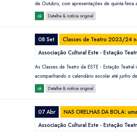
de Outubro, com apresentações de quinta-feira
ok
Detalhe & notícia original
08 Set
Classes de Teatro 2023/24 na
Associação Cultural Este - Estação Teatra
As Classes de Teatro da ESTE - Estação Teatral
acompanhando o calendário escolar até junho de
ok
Detalhe & notícia original
07 Abr
NAS ORELHAS DA BOLA: uma r
Associação Cultural Este - Estação Teatra