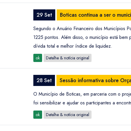
29 Set
Boticas continua a ser o munic
Segundo o Anuário Financeiro dos Municípios Port
1225 pontos. Além disso, o município está bem 
dívida total e melhor índice de liquidez.
ok
Detalhe & notícia original
28 Set
Sessão informativa sobre Orça
O Município de Boticas, em parceria com o proj
foi sensibilizar e ajudar os participantes a enco
ok
Detalhe & notícia original