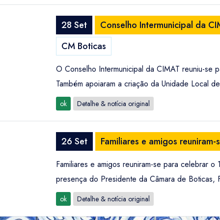
28 Set
Conselho Intermunicipal da CI
CM Boticas
O Conselho Intermunicipal da CIMAT reuniu-se p
Também apoiaram a criação da Unidade Local de
ok
Detalhe & notícia original
26 Set
Familiares e amigos reuniram-
Familiares e amigos reuniram-se para celebrar o
presença do Presidente da Câmara de Boticas, F
ok
Detalhe & notícia original