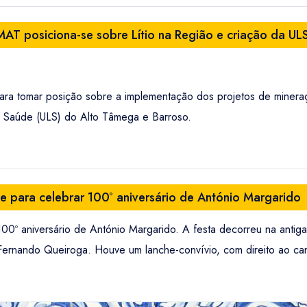
MAT posiciona-se sobre Lítio na Região e criação da U
ara tomar posição sobre a implementação dos projetos de minera
 Saúde (ULS) do Alto Tâmega e Barroso.
se para celebrar 100º aniversário de António Margarido
 100º aniversário de António Margarido. A festa decorreu na antig
ernando Queiroga. Houve um lanche-convívio, com direito ao can