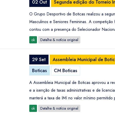
02 Out
Segunda edição do Torneio Int
O Grupo Desportivo de Boticas realizou a segund
Masculinos e Seniores Femininas. A competição
contou com a presença do Selecionador Nacional
ok
Detalhe & notícia original
29 Set
Assembleia Municipal de Botic
Boticas
CM Boticas
A Assembleia Municipal de Boticas aprovou a re
e a isenção de taxas administrativas e de licenc
manterá a taxa de IMI no valor mínimo permitid
ok
Detalhe & notícia original