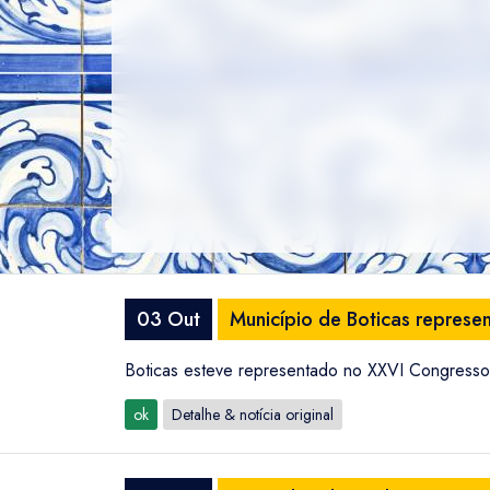
03 Out
Município de Boticas repres
Boticas esteve representado no XXVI Congresso
ok
Detalhe & notícia original