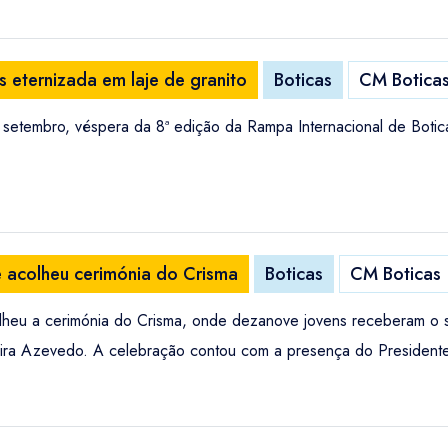
s eternizada em laje de granito
Boticas
CM Botica
e setembro, véspera da 8ª edição da Rampa Internacional de Botic
 acolheu cerimónia do Crisma
Boticas
CM Boticas
heu a cerimónia do Crisma, onde dezanove jovens receberam o s
veira Azevedo. A celebração contou com a presença do President