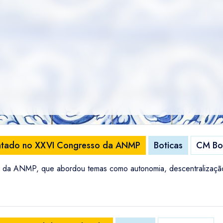
entado no XXVI Congresso da ANMP
Boticas
CM Bo
 da ANMP, que abordou temas como autonomia, descentralização,