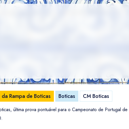
ão da Rampa de Boticas
Boticas
CM Boticas
ticas, última prova pontuável para o Campeonato de Portugal d
0.