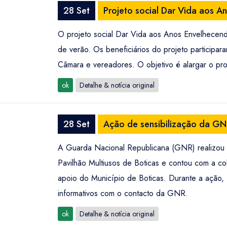
28 Set
Projeto social Dar Vida aos A
O projeto social Dar Vida aos Anos Envelhecend
de verão. Os beneficiários do projeto participa
Câmara e vereadores. O objetivo é alargar o pro
ok
Detalhe & notícia original
28 Set
Ação de sensibilização da GNR
A Guarda Nacional Republicana (GNR) realizou uma
Pavilhão Multiusos de Boticas e contou com a 
apoio do Município de Boticas. Durante a ação, f
informativos com o contacto da GNR.
ok
Detalhe & notícia original