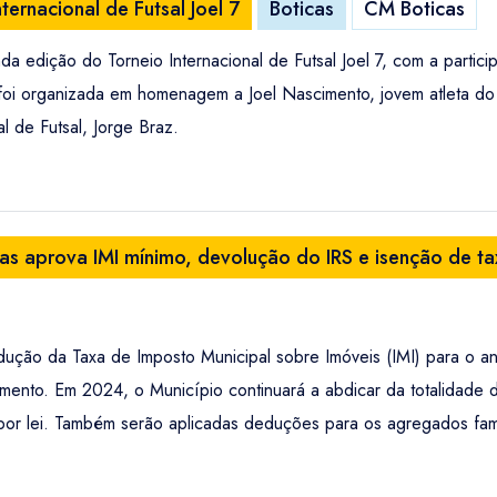
ernacional de Futsal Joel 7
Boticas
CM Boticas
a edição do Torneio Internacional de Futsal Joel 7, com a partic
 foi organizada em homenagem a Joel Nascimento, jovem atleta d
 de Futsal, Jorge Braz.
as aprova IMI mínimo, devolução do IRS e isenção de tax
dução da Taxa de Imposto Municipal sobre Imóveis (IMI) para o 
iamento. Em 2024, o Município continuará a abdicar da totalidade
o por lei. Também serão aplicadas deduções para os agregados fa