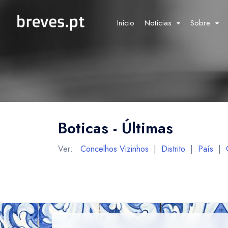
Início
Notícias
Sobre
Boticas - Últimas
Ver:
Concelhos Vizinhos
|
Distrito
|
País
|