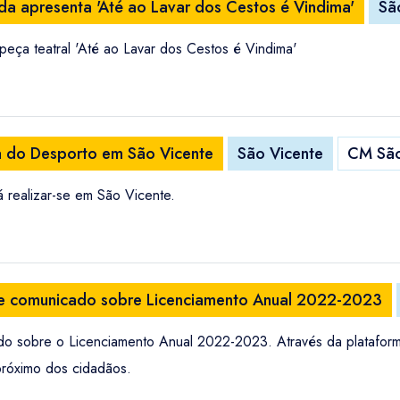
a apresenta 'Até ao Lavar dos Cestos é Vindima'
Sã
ça teatral 'Até ao Lavar dos Cestos é Vindima'
a do Desporto em São Vicente
São Vicente
CM São
 realizar-se em São Vicente.
te comunicado sobre Licenciamento Anual 2022-2023
do sobre o Licenciamento Anual 2022-2023. Através da platafor
 próximo dos cidadãos.