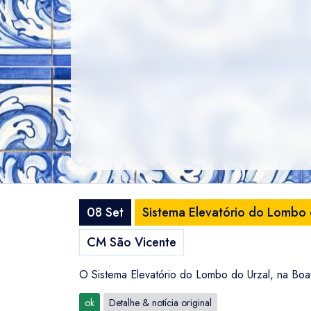
08 Set
Sistema Elevatório do Lombo d
CM São Vicente
O Sistema Elevatório do Lombo do Urzal, na Boave
ok
Detalhe & notícia original