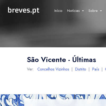
Início
Notícias
Sobre
São Vicente - Últimas
Ver:
Concelhos Vizinhos
|
Distrito
|
País
|