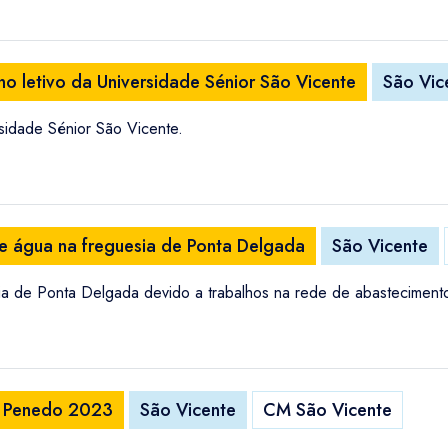
o letivo da Universidade Sénior São Vicente
São Vic
sidade Sénior São Vicente.
e água na freguesia de Ponta Delgada
São Vicente
ia de Ponta Delgada devido a trabalhos na rede de abasteciment
do Penedo 2023
São Vicente
CM São Vicente