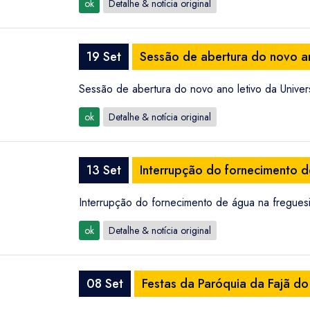
ok
Detalhe & notícia original
19 Set
Sessão de abertura do novo an
Sessão de abertura do novo ano letivo da Univer
ok
Detalhe & notícia original
13 Set
Interrupção do fornecimento d
Interrupção do fornecimento de água na fregues
ok
Detalhe & notícia original
08 Set
Festas da Paróquia da Fajã 