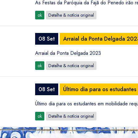
As Festas da Paróquia da Fajã do Penedo irão r
ok
Detalhe & notícia original
08 Set
Arraial da Ponta Delgada 202
Arraial da Ponta Delgada 2023
ok
Detalhe & notícia original
08 Set
Último dia para os estudante
Último dia para os estudantes em mobilidade re
ok
Detalhe & notícia original