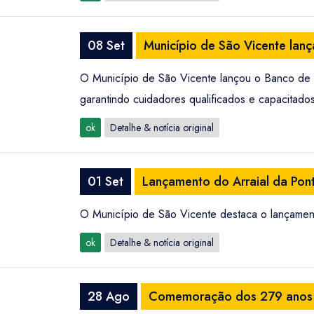
08 Set
Município de São Vicente lan
O Município de São Vicente lançou o Banco de C
garantindo cuidadores qualificados e capacitado
ok
Detalhe & notícia original
01 Set
Lançamento do Arraial da Po
O Município de São Vicente destaca o lançamen
ok
Detalhe & notícia original
28 Ago
Comemoração dos 279 anos 