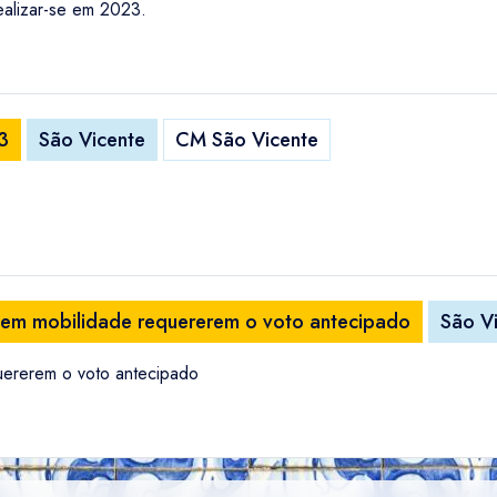
ealizar-se em 2023.
3
São Vicente
CM São Vicente
s em mobilidade requererem o voto antecipado
São V
quererem o voto antecipado