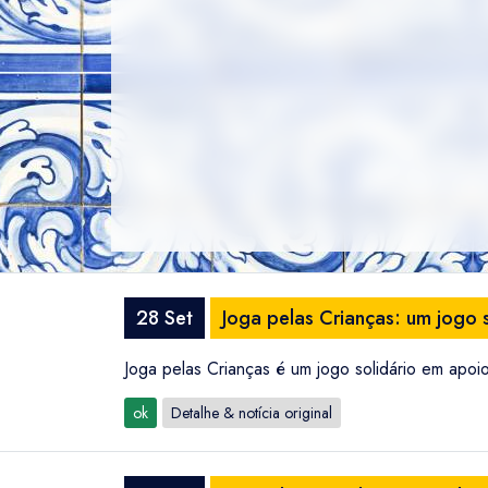
28 Set
Joga pelas Crianças: um jogo 
Joga pelas Crianças é um jogo solidário em apoi
ok
Detalhe & notícia original