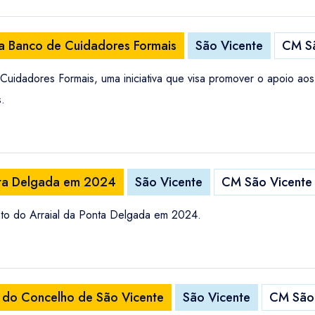
ça Banco de Cuidadores Formais
São Vicente
CM Sã
uidadores Formais, uma iniciativa que visa promover o apoio a
s.
nta Delgada em 2024
São Vicente
CM São Vicente
to do Arraial da Ponta Delgada em 2024.
do Concelho de São Vicente
São Vicente
CM São 