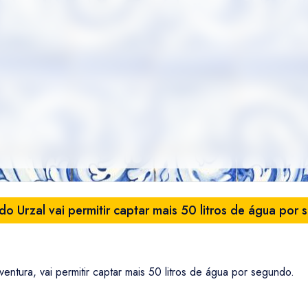
o Urzal vai permitir captar mais 50 litros de água por
ntura, vai permitir captar mais 50 litros de água por segundo.