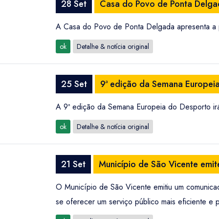
28 Set
Casa do Povo de Ponta Delgad
A Casa do Povo de Ponta Delgada apresenta a pe
ok
Detalhe & notícia original
25 Set
9ª edição da Semana Europei
A 9ª edição da Semana Europeia do Desporto irá
ok
Detalhe & notícia original
21 Set
Município de São Vicente emi
O Município de São Vicente emitiu um comunica
se oferecer um serviço público mais eficiente e