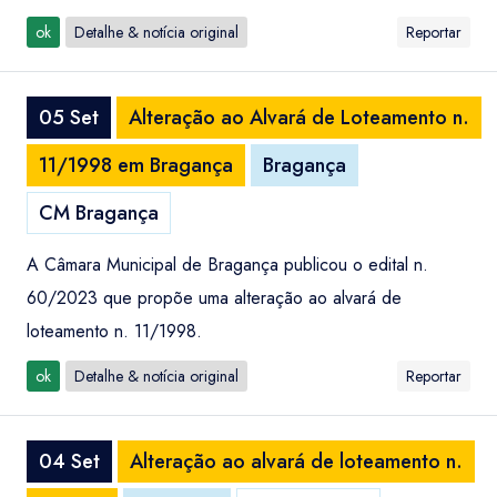
ok
Detalhe & notícia original
Reportar
05 Set
Alteração ao Alvará de Loteamento n.
11/1998 em Bragança
Bragança
CM Bragança
A Câmara Municipal de Bragança publicou o edital n.
60/2023 que propõe uma alteração ao alvará de
loteamento n. 11/1998.
ok
Detalhe & notícia original
Reportar
04 Set
Alteração ao alvará de loteamento n.