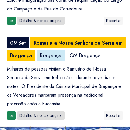
Zoio, e inauguração das obras de requalificação do Largo
do Campaço e da Rua do Corredoura.
ok
Detalhe & notícia original
Reportar
09 Set
Romaria a Nossa Senhora da Serra em
Bragança
Bragança
CM Bragança
Milhares de pessoas visitam o Santuário de Nossa
Senhora da Serra, em Rebordãos, durante nove dias e
noites. O Presidente da Câmara Municipal de Bragança e
os Vereadores marcaram presença na tradicional
procissão após a Eucaristia.
ok
Detalhe & notícia original
Reportar