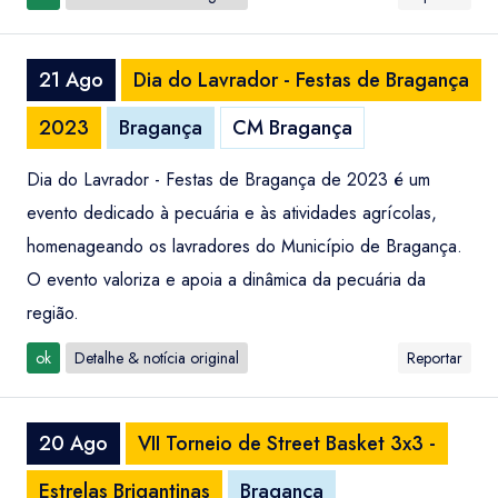
21 Ago
Dia do Lavrador - Festas de Bragança
2023
Bragança
CM Bragança
Dia do Lavrador - Festas de Bragança de 2023 é um
evento dedicado à pecuária e às atividades agrícolas,
homenageando os lavradores do Município de Bragança.
O evento valoriza e apoia a dinâmica da pecuária da
região.
ok
Detalhe & notícia original
Reportar
20 Ago
VII Torneio de Street Basket 3x3 -
Estrelas Brigantinas
Bragança