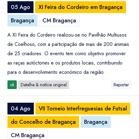
05 Ago
XI Feira do Cordeiro em Bragança
Bragança
CM Bragança
A XI Feira do Cordeiro realizou-se no Pavilhão Multiusos
de Coelhoso, com a participação de mais de 200 animais
de 25 criadores. O evento tem como objetivo promover
as raças autóctones e os produtos locais, contribuindo
para o desenvolvimento económico da região.
ok
Detalhe & notícia original
Reportar
04 Ago
VII Torneio Interfreguesias de Futsal
do Concelho de Bragança
Bragança
CM Bragança