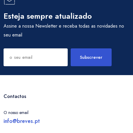
Esteja sempre atualizado
Assine a nossa Newsletter e receba todas as novidades no
seu email
Subscrever
Contactos
O nosso email
info@breves.pt
Entrar / Criar Conta
São Pedro do Sul