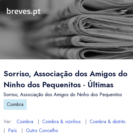
Início
Notícias
Sobre
Notícias
Locais
Projeto breves.pt
Sorriso, Associação dos Amigos do
Sobre
Concelhos Vizinhos
Funcionalidades
Ninho dos Pequenitos - Últimas
Distrito
As nossas Fontes
Sorriso, Associação dos Amigos do Ninho dos Pequenitos
País
Perguntas Frequentes
Coimbra
Temas
Contactos
Ver:
Coimbra
|
Coimbra & vizinhos
|
Coimbra & distrito
|
País
|
Outro Concelho