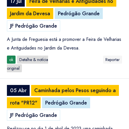
17 Jul
Feira de Velharias e Antiguidades no
Jardim da Devesa
Pedrógão Grande
JF Pedrógão Grande
A Junta de Freguesia está a promover a Feira de Velharias
e Antiguidades no Jardim da Devesa.
ok
Detalhe & notícia
Reportar
original
05 Abr
Caminhada pelos Pesos seguindo a
rota "PR12"
Pedrógão Grande
JF Pedrógão Grande
Realizou-se no dia 1 de abril de 2023 uma caminhada