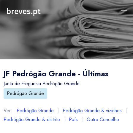
Início
Notícias
Sobre
Notícias
Locais
Projeto breves.pt
JF Pedrógão Grande - Últimas
Sobre
Concelhos Vizinhos
Funcionalidades
Junta de Freguesia Pedrógão Grande
Distrito
As nossas Fontes
Pedrógão Grande
País
Perguntas Frequentes
Ver:
Pedrógão Grande
|
Pedrógão Grande & vizinhos
|
Temas
Contactos
Pedrógão Grande & distrito
|
País
|
Outro Concelho