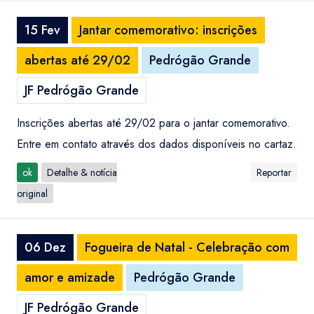
15 Fev
Jantar comemorativo: inscrições
abertas até 29/02
Pedrógão Grande
JF Pedrógão Grande
Inscrições abertas até 29/02 para o jantar comemorativo.
Entre em contato através dos dados disponíveis no cartaz.
ok
Detalhe & notícia
Reportar
original
06 Dez
Fogueira de Natal - Celebração com
amor e amizade
Pedrógão Grande
JF Pedrógão Grande