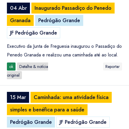
04 Abr
Inaugurado Passadiço do Penedo
Granada
Pedrógão Grande
JF Pedrógão Grande
Executivo da Junta de Freguesia inaugurou o Passadiço do
Penedo Granada e realizou uma caminhada até ao local.
ok
Detalhe & notícia
Reportar
original
15 Mar
Caminhada: uma atividade física
simples e benéfica para a saúde
Pedrógão Grande
JF Pedrógão Grande