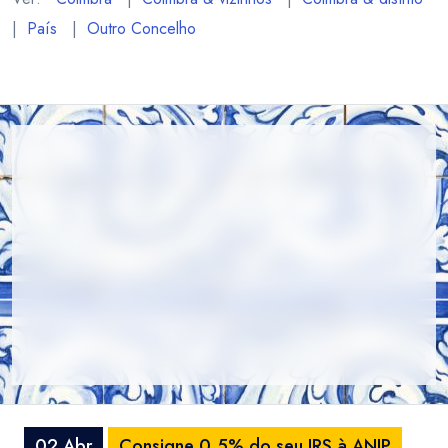
|
País
|
Outro Concelho
02 Abr
Consigne 0,5% do seu IRS à ANIP