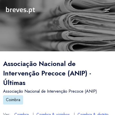
Início
Notícias
Sobre
Notícias
Locais
Projeto breves.pt
Associação Nacional de
Sobre
Concelhos Vizinhos
Funcionalidades
Intervenção Precoce (ANIP) -
Distrito
As nossas Fontes
Últimas
País
Perguntas Frequentes
Associação Nacional de Intervenção Precoce (ANIP)
Temas
Contactos
Coimbra
Ver:
Coimbra
|
Coimbra & vizinhos
|
Coimbra & distrito