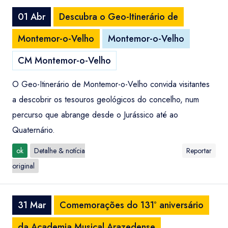
01 Abr
Descubra o Geo-Itinerário de
Montemor-o-Velho
Montemor-o-Velho
CM Montemor-o-Velho
O Geo-Itinerário de Montemor-o-Velho convida visitantes
a descobrir os tesouros geológicos do concelho, num
percurso que abrange desde o Jurássico até ao
Quaternário.
ok
Detalhe & notícia
Reportar
original
31 Mar
Comemorações do 131º aniversário
da Academia Musical Arazedense