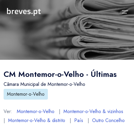
Início
Notícias
Sobre
Notícias
Locais
Projeto breves.pt
CM Montemor-o-Velho - Últimas
Sobre
Concelhos Vizinhos
Funcionalidades
Câmara Municipal de Montemor-o-Velho
Distrito
As nossas Fontes
Montemor-o-Velho
País
Perguntas Frequentes
Ver:
Montemor-o-Velho
|
Montemor-o-Velho & vizinhos
Temas
Contactos
|
Montemor-o-Velho & distrito
|
País
|
Outro Concelho