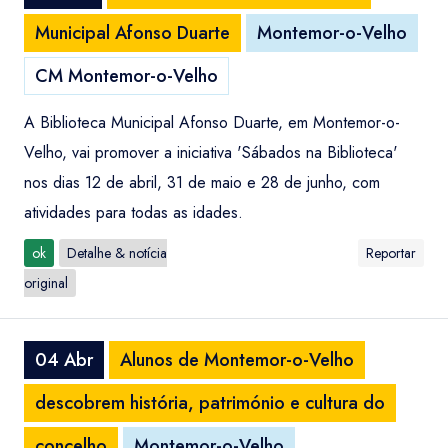
Municipal Afonso Duarte
Montemor-o-Velho
CM Montemor-o-Velho
A Biblioteca Municipal Afonso Duarte, em Montemor-o-
Velho, vai promover a iniciativa 'Sábados na Biblioteca'
nos dias 12 de abril, 31 de maio e 28 de junho, com
atividades para todas as idades.
ok
Detalhe & notícia
Reportar
original
04 Abr
Alunos de Montemor-o-Velho
descobrem história, património e cultura do
concelho
Montemor-o-Velho