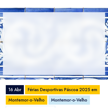
16 Abr
Férias Desportivas Páscoa 2025 em
Montemor-o-Velho
Montemor-o-Velho