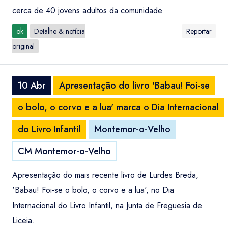
cerca de 40 jovens adultos da comunidade.
ok
Detalhe & notícia
Reportar
original
10 Abr
Apresentação do livro 'Babau! Foi-se
o bolo, o corvo e a lua' marca o Dia Internacional
do Livro Infantil
Montemor-o-Velho
CM Montemor-o-Velho
Apresentação do mais recente livro de Lurdes Breda,
'Babau! Foi-se o bolo, o corvo e a lua', no Dia
Internacional do Livro Infantil, na Junta de Freguesia de
Liceia.