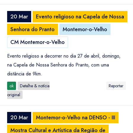
20 Mar
Evento religioso na Capela de Nossa
Senhora do Pranto
Montemor-o-Velho
CM Montemor-o-Velho
Evento religioso a decorrer no dia 27 de abril, domingo,
na Capela de Nossa Senhora do Pranto, com uma
distância de 9km.
ok
Detalhe & notícia
Reportar
original
20 Mar
Montemor-o-Velho na DENSO - III
Mostra Cultural e Artística da Região de