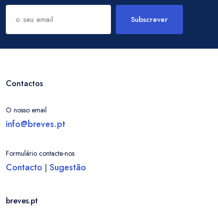
Subscrever
Contactos
O nosso email
info@breves.pt
Formulário contacte-nos
Contacto
Sugestão
|
breves.pt
Entrar / Criar Conta
Localidade