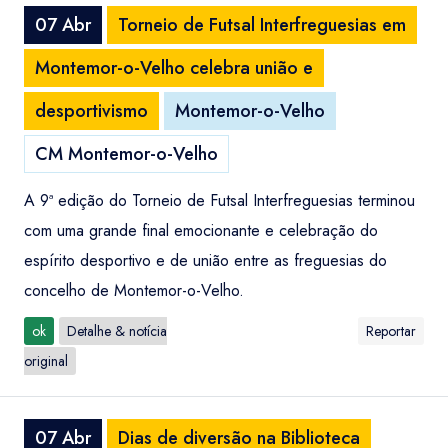
07 Abr
Torneio de Futsal Interfreguesias em
Montemor-o-Velho celebra união e
desportivismo
Montemor-o-Velho
CM Montemor-o-Velho
A 9ª edição do Torneio de Futsal Interfreguesias terminou
com uma grande final emocionante e celebração do
espírito desportivo e de união entre as freguesias do
concelho de Montemor-o-Velho.
ok
Detalhe & notícia
Reportar
original
07 Abr
Dias de diversão na Biblioteca