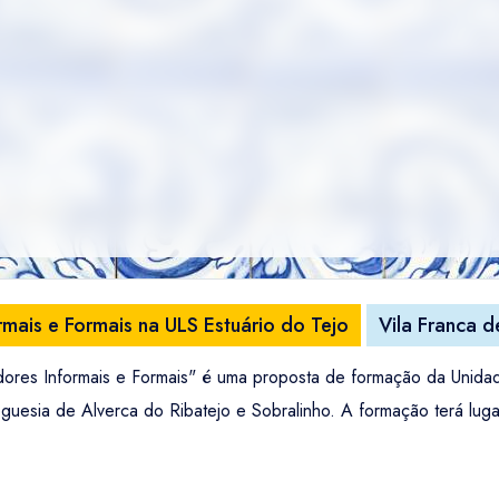
mais e Formais na ULS Estuário do Tejo
Vila Franca d
ores Informais e Formais" é uma proposta de formação da Unidad
reguesia de Alverca do Ribatejo e Sobralinho. A formação terá lu