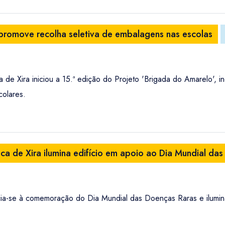
 promove recolha seletiva de embalagens nas escolas
 de Xira iniciou a 15.ª edição do Projeto 'Brigada do Amarelo', 
colares.
ca de Xira ilumina edifício em apoio ao Dia Mundial da
cia-se à comemoração do Dia Mundial das Doenças Raras e ilumin