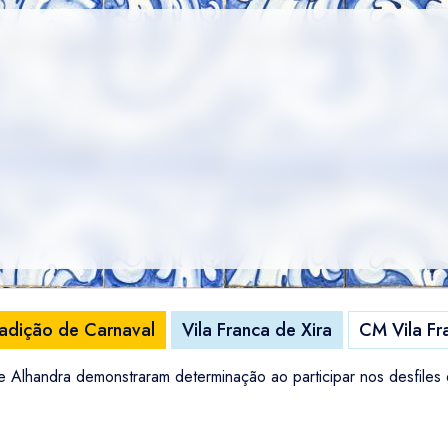
radição de Carnaval
Vila Franca de Xira
CM Vila Fr
de Alhandra demonstraram determinação ao participar nos desfiles