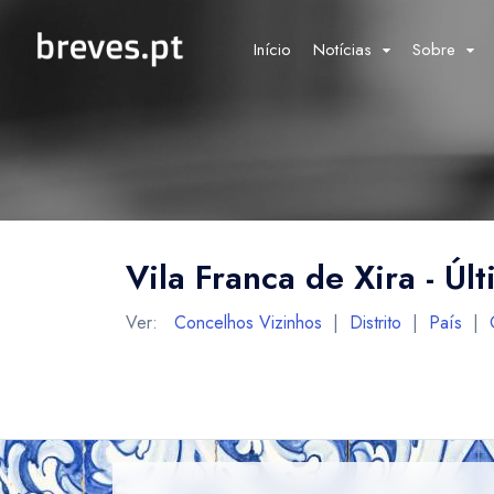
Início
Notícias
Sobre
Vila Franca de Xira - Úl
Ver:
Concelhos Vizinhos
|
Distrito
|
País
|