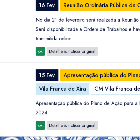
16 Fev
Reunião Ordinária Pública da 
No dia 21 de fevereiro será realizada a Reunião
Será disponibilizada a Ordem de Trabalhos e ha
transmitida online.
ok
Detalhe & notícia original
15 Fev
Apresentação pública do Plano
Vila Franca de Xira
CM Vila Franca de
Apresentação pública do Plano de Ação para a En
2024.
ok
Detalhe & notícia original