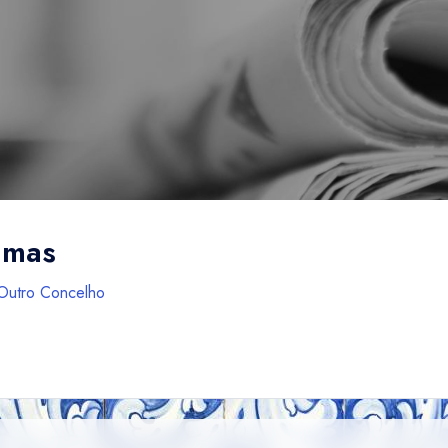
timas
Outro Concelho