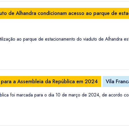
duto de Alhandra condicionam acesso ao parque de est
tilização ao parque de estacionamento do viaduto de Alhandra est
s para a Assembleia da República em 2024
Vila Franc
lica foi marcada para o dia 10 de março de 2024, de acordo com