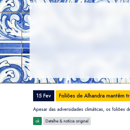
15 Fev
Foliões de Alhandra mantêm t
Apesar das adversidades climáticas, os foliões 
ok
Detalhe & notícia original