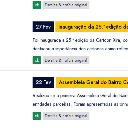
ok
Detalhe & notícia original
27 Fev
Inauguração da 25.ª edição d
Foi inaugurada a 25.ª edição da Cartoon Xira, c
destacou a importância dos cartoons como reflexo
ok
Detalhe & notícia original
22 Fev
Assembleia Geral do Bairro Co
Realizou-se a primeira Assembleia Geral do Bair
entidades parceiras. Foram apresentadas as princ
ok
Detalhe & notícia original