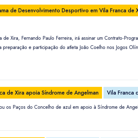
ama de Desenvolvimento Desportivo em Vila Franca de X
a de Xira, Fernando Paulo Ferreira, irá assinar um Contrato-Pro
a preparação e participação do atleta João Coelho nos Jogos Olí
nca de Xira apoia Síndrome de Angelman
Vila Franca 
inou os Paços do Concelho de azul em apoio à Síndrome de Angel