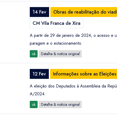
14 Fev
Obras de reabilitação do via
CM Vila Franca de Xira
A partir de 29 de janeiro de 2024, o acesso e u
paragem e o estacionamento.
ok
Detalhe & notícia original
12 Fev
Informações sobre as Eleiçõe
A eleição dos Deputados à Assembleia da Repúb
A/2024.
ok
Detalhe & notícia original