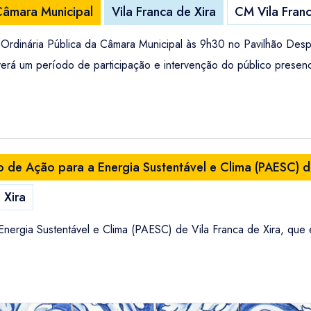
Câmara Municipal
Vila Franca de Xira
CM Vila Franc
 Ordinária Pública da Câmara Municipal às 9h30 no Pavilhão Despo
verá um período de participação e intervenção do público presen
 de Ação para a Energia Sustentável e Clima (PAESC) de
 Xira
ergia Sustentável e Clima (PAESC) de Vila Franca de Xira, que e