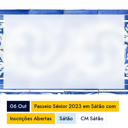
06 Out
Passeio Sénior 2023 em Sátão com
Inscrições Abertas
Sátão
CM Sátão