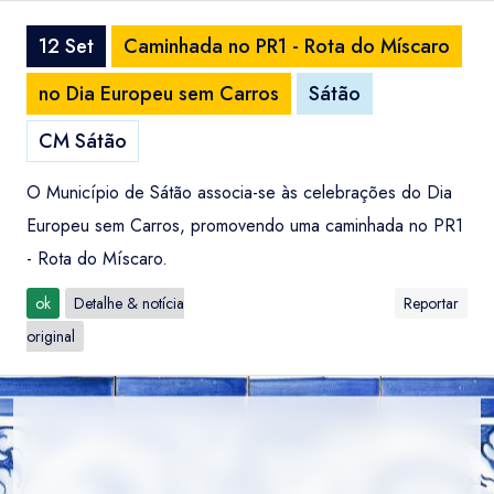
12 Set
Caminhada no PR1 - Rota do Míscaro
no Dia Europeu sem Carros
Sátão
CM Sátão
O Município de Sátão associa-se às celebrações do Dia
Europeu sem Carros, promovendo uma caminhada no PR1
- Rota do Míscaro.
ok
Detalhe & notícia
Reportar
original