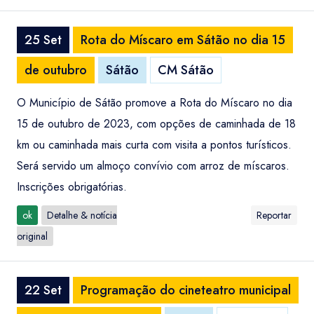
25 Set
Rota do Míscaro em Sátão no dia 15
de outubro
Sátão
CM Sátão
O Município de Sátão promove a Rota do Míscaro no dia
15 de outubro de 2023, com opções de caminhada de 18
km ou caminhada mais curta com visita a pontos turísticos.
Será servido um almoço convívio com arroz de míscaros.
Inscrições obrigatórias.
ok
Detalhe & notícia
Reportar
original
22 Set
Programação do cineteatro municipal