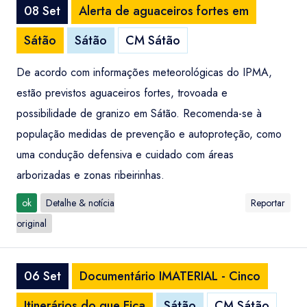
08 Set
Alerta de aguaceiros fortes em
Sátão
Sátão
CM Sátão
De acordo com informações meteorológicas do IPMA,
estão previstos aguaceiros fortes, trovoada e
possibilidade de granizo em Sátão. Recomenda-se à
população medidas de prevenção e autoproteção, como
uma condução defensiva e cuidado com áreas
arborizadas e zonas ribeirinhas.
ok
Detalhe & notícia
Reportar
original
06 Set
Documentário IMATERIAL - Cinco
Itinerários do que Fica
Sátão
CM Sátão