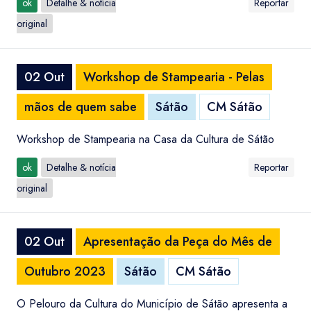
ok
Detalhe & notícia
Reportar
original
02 Out
Workshop de Stampearia - Pelas
mãos de quem sabe
Sátão
CM Sátão
Workshop de Stampearia na Casa da Cultura de Sátão
ok
Detalhe & notícia
Reportar
original
02 Out
Apresentação da Peça do Mês de
Outubro 2023
Sátão
CM Sátão
O Pelouro da Cultura do Município de Sátão apresenta a