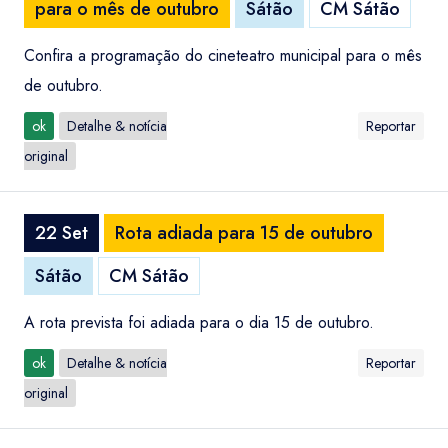
para o mês de outubro
Sátão
CM Sátão
Confira a programação do cineteatro municipal para o mês
de outubro.
ok
Detalhe & notícia
Reportar
original
22 Set
Rota adiada para 15 de outubro
Sátão
CM Sátão
A rota prevista foi adiada para o dia 15 de outubro.
ok
Detalhe & notícia
Reportar
original