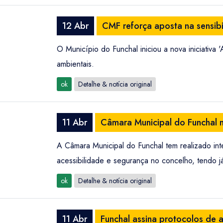
12 Abr
CMF reforça aposta na sensibi
O Município do Funchal iniciou a nova iniciativ
ambientais.
ok
Detalhe & notícia original
11 Abr
Câmara Municipal do Funchal 
A Câmara Municipal do Funchal tem realizado int
acessibilidade e segurança no concelho, tendo 
ok
Detalhe & notícia original
11 Abr
Funchal assina protocolos de a