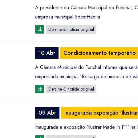
A presidente da Câmara Municipal do Funchal, C
empresa municipal SocioHabita.
ok
Detalhe & notícia original
10 Abr
Condicionamento temporário à
A Câmara Municipal do Funchal informa que será 
empreitada municipal 'Recarga betuminosa de vá
ok
Detalhe & notícia original
09 Abr
Inaugurada exposição 'Ilustr
Inaugurada a exposição 'Ilustrar.Made In PT' na