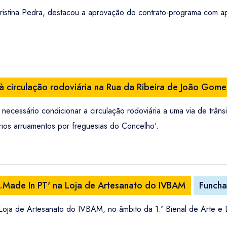
ristina Pedra, destacou a aprovação do contrato-programa com ap
 circulação rodoviária na Rua da Ribeira de João Gome
necessário condicionar a circulação rodoviária a uma via de trân
rios arruamentos por freguesias do Concelho'.
ar.Made In PT' na Loja de Artesanato do IVBAM
Funcha
 Loja de Artesanato do IVBAM, no âmbito da 1.ª Bienal de Arte e