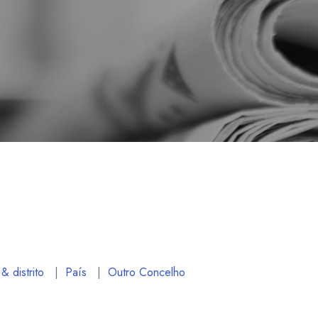
& distrito
|
País
|
Outro Concelho