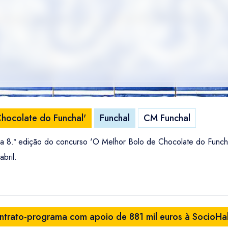
hocolate do Funchal'
Funchal
CM Funchal
 8.ª edição do concurso 'O Melhor Bolo de Chocolate do Funchal'
abril.
ntrato-programa com apoio de 881 mil euros à SocioHa