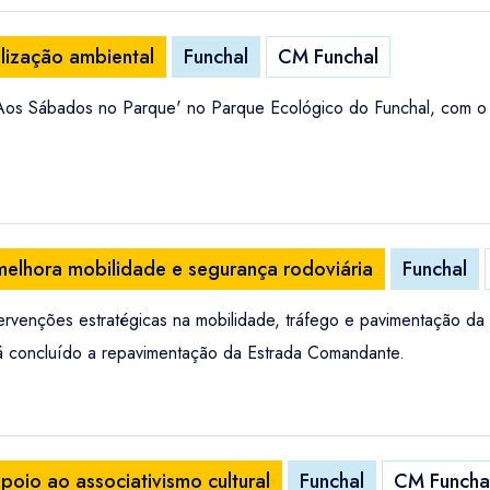
lização ambiental
Funchal
CM Funchal
a 'Aos Sábados no Parque' no Parque Ecológico do Funchal, com o o
melhora mobilidade e segurança rodoviária
Funchal
ervenções estratégicas na mobilidade, tráfego e pavimentação da r
já concluído a repavimentação da Estrada Comandante.
poio ao associativismo cultural
Funchal
CM Funcha