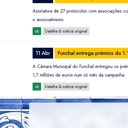
Assinatura de 27 protocolos com associações cul
o associativismo.
ok
Detalhe & notícia original
11 Abr
Funchal entrega prémios do 1.º
A Câmara Municipal do Funchal entregou os prém
1,7 milhões de euros num só mês da campanha.
ok
Detalhe & notícia original