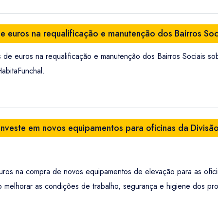
de euros na requalificação e manutenção dos Bairros Soc
 de euros na requalificação e manutenção dos Bairros Sociais sob
abitaFunchal.
investe em novos equipamentos para oficinas da Divisã
euros na compra de novos equipamentos de elevação para as ofici
o melhorar as condições de trabalho, segurança e higiene dos prof