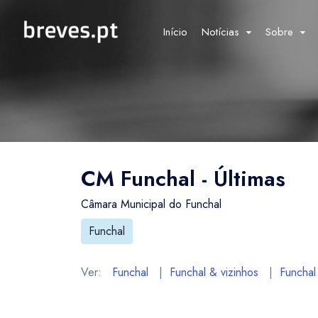
Início
Notícias
Sobre
CM Funchal - Últimas
Câmara Municipal do Funchal
Funchal
Ver:
Funchal
|
Funchal & vizinhos
|
Funchal 