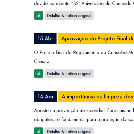
devido ao evento "32º Aniversário do Comando Op
ok
Detalhe & notícia original
15 Abr
Aprovação do Projeto Final d
O Projeto Final do Regulamento do Conselho Mun
Câmara.
ok
Detalhe & notícia original
14 Abr
A importância da limpeza dos
Aposte na prevenção de incêndios florestais ao 
obrigatória e fundamental para a proteção da su
ok
Detalhe & notícia original