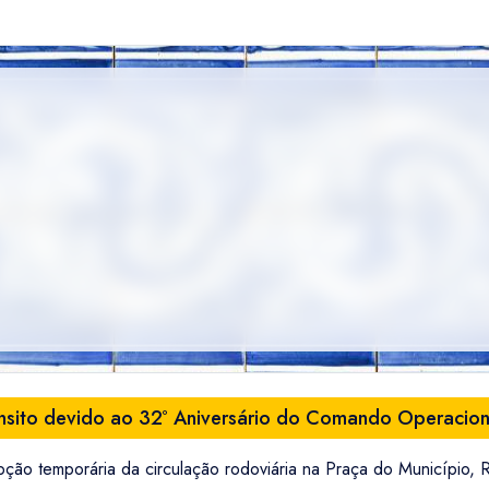
ânsito devido ao 32º Aniversário do Comando Operacio
pção temporária da circulação rodoviária na Praça do Município,