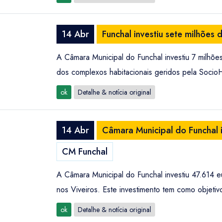
14 Abr
Funchal investiu sete milhões 
A Câmara Municipal do Funchal investiu 7 milhões
dos complexos habitacionais geridos pela SocioH
ok
Detalhe & notícia original
14 Abr
Câmara Municipal do Funchal 
CM Funchal
A Câmara Municipal do Funchal investiu 47.614 
nos Viveiros. Este investimento tem como objetiv
ok
Detalhe & notícia original