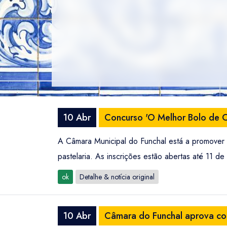
10 Abr
Concurso 'O Melhor Bolo de C
A Câmara Municipal do Funchal está a promover a
pastelaria. As inscrições estão abertas até 11 de 
ok
Detalhe & notícia original
10 Abr
Câmara do Funchal aprova co