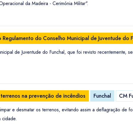
eracional da Madeira - Cerimónia Militar".
o Regulamento do Conselho Municipal de Juventude do F
icipal de Juventude do Funchal, que foi revisto recentemente, 
 terrenos na prevenção de incêndios
Funchal
CM Fu
limpar e desmatar os terrenos, evitando assim a deflagração de 
a cidade.