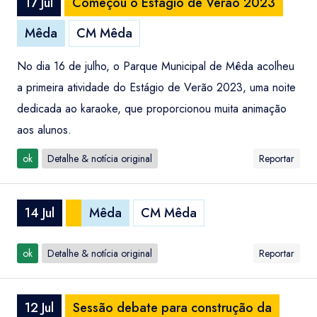
17 Jul
Começou o Estágio de Verão 2023
Mêda
CM Mêda
No dia 16 de julho, o Parque Municipal de Mêda acolheu
a primeira atividade do Estágio de Verão 2023, uma noite
dedicada ao karaoke, que proporcionou muita animação
aos alunos.
ok
Detalhe & notícia original
Reportar
14 Jul
Mêda
CM Mêda
ok
Detalhe & notícia original
Reportar
12 Jul
Sessão debate para construção da