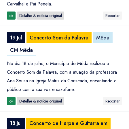
Carvalhal e Pai Penela.
ok
Detalhe & notícia original
Reportar
19 Jul
Concerto Som da Palavra
Mêda
CM Mêda
No dia 18 de julho, o Município de Mêda realizou o
Concerto Som da Palavra, com a atuação da professora
Ana Sousa na Igreja Matriz da Coriscada, encantando o
público com a sua voz e saxofone.
ok
Detalhe & notícia original
Reportar
18 Jul
Concerto de Harpa e Guitarra em