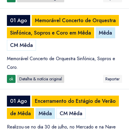
01 Ago
Memorável Concerto de Orquestra
Sinfónica, Sopros e Coro em Mêda
Mêda
CM Mêda
Memorável Concerto de Orquestra Sinfónica, Sopros e
Coro.
ok
Detalhe & notícia original
Reportar
01 Ago
Encerramento do Estágio de Verão
de Mêda
Mêda
CM Mêda
Realizou-se no dia 30 de julho, no Mercado e na Nave