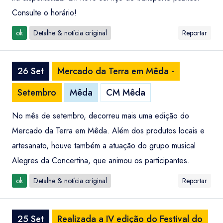
Consulte o horário!
ok
Detalhe & notícia original
Reportar
26 Set
Mercado da Terra em Mêda -
Setembro
Mêda
CM Mêda
No mês de setembro, decorreu mais uma edição do
Mercado da Terra em Mêda. Além dos produtos locais e
artesanato, houve também a atuação do grupo musical
Alegres da Concertina, que animou os participantes.
ok
Detalhe & notícia original
Reportar
25 Set
Realizada a IV edição do Festival do