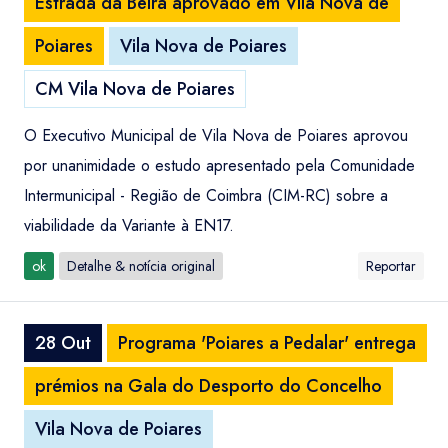
Estrada da Beira aprovado em Vila Nova de
Poiares
Vila Nova de Poiares
CM Vila Nova de Poiares
O Executivo Municipal de Vila Nova de Poiares aprovou
por unanimidade o estudo apresentado pela Comunidade
Intermunicipal - Região de Coimbra (CIM-RC) sobre a
viabilidade da Variante à EN17.
ok
Detalhe & notícia original
Reportar
28 Out
Programa 'Poiares a Pedalar' entrega
prémios na Gala do Desporto do Concelho
Vila Nova de Poiares