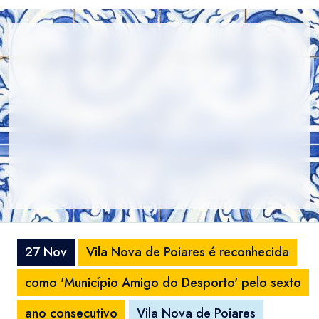
27 Nov
Vila Nova de Poiares é reconhecida
como 'Município Amigo do Desporto' pelo sexto
ano consecutivo
Vila Nova de Poiares