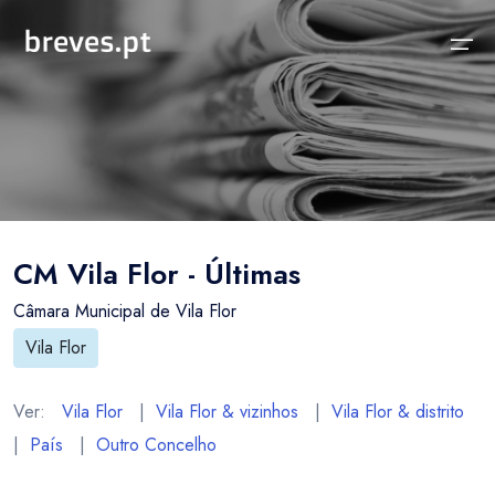
Início
Notícias
Sobre
Notícias
Locais
Projeto breves.pt
CM Vila Flor - Últimas
Sobre
Concelhos Vizinhos
Funcionalidades
Câmara Municipal de Vila Flor
Distrito
As nossas Fontes
Vila Flor
País
Perguntas Frequentes
Ver:
Vila Flor
|
Vila Flor & vizinhos
|
Vila Flor & distrito
Temas
Contactos
|
País
|
Outro Concelho