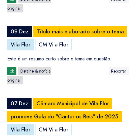
original
09 Dez
Título mais elaborado sobre o tema
Vila Flor
CM Vila Flor
Este é um resumo curto sobre o tema em questão.
ok
Detalhe & notícia
Reportar
original
07 Dez
Câmara Municipal de Vila Flor
promove Gala do "Cantar os Reis" de 2025
Vila Flor
CM Vila Flor