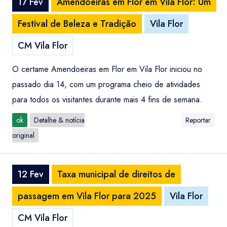
17 Fev
Amendoeiras em Flor em Vila Flor: Um
Festival de Beleza e Tradição
Vila Flor
CM Vila Flor
O certame Amendoeiras em Flor em Vila Flor iniciou no
passado dia 14, com um programa cheio de atividades
para todos os visitantes durante mais 4 fins de semana.
ok
Detalhe & notícia
Reportar
original
12 Fev
Taxa municipal de direitos de
passagem em Vila Flor para 2025
Vila Flor
CM Vila Flor