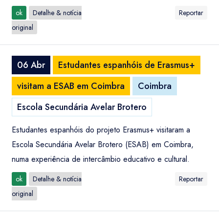
ok
Detalhe & notícia
Reportar
original
06 Abr
Estudantes espanhóis de Erasmus+
visitam a ESAB em Coimbra
Coimbra
Escola Secundária Avelar Brotero
Estudantes espanhóis do projeto Erasmus+ visitaram a
Escola Secundária Avelar Brotero (ESAB) em Coimbra,
numa experiência de intercâmbio educativo e cultural.
ok
Detalhe & notícia
Reportar
original