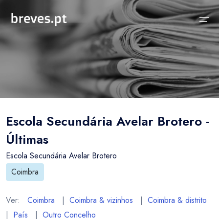
Início
Notícias
Sobre
Notícias
Locais
Projeto breves.pt
Escola Secundária Avelar Brotero -
Sobre
Concelhos Vizinhos
Funcionalidades
Últimas
Distrito
As nossas Fontes
Escola Secundária Avelar Brotero
País
Perguntas Frequentes
Coimbra
Temas
Contactos
Ver:
Coimbra
|
Coimbra & vizinhos
|
Coimbra & distrito
|
País
|
Outro Concelho