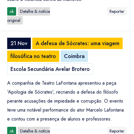
ok
Detalhe & notícia
Reportar
original
21 Nov
A defesa de Sócrates: uma viagem
filosófica no teatro
Coimbra
Escola Secundária Avelar Brotero
A companhia de Teatro LaFontana apresentou a peça
'Apologia de Sócrates', recriando a defesa do filósofo
perante acusações de impiedade e corrupção. O evento
teve uma notável performance do ator Marcelo Lafontana
e contou com a presença de alunos e professores.
ok
Detalhe & notícia
Reportar