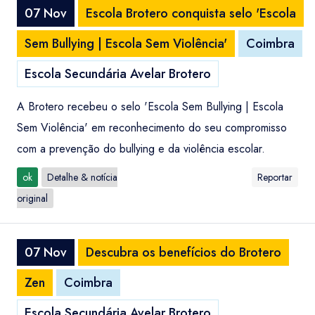
07 Nov
Escola Brotero conquista selo 'Escola
Sem Bullying | Escola Sem Violência'
Coimbra
Escola Secundária Avelar Brotero
A Brotero recebeu o selo 'Escola Sem Bullying | Escola
Sem Violência' em reconhecimento do seu compromisso
com a prevenção do bullying e da violência escolar.
ok
Detalhe & notícia
Reportar
original
07 Nov
Descubra os benefícios do Brotero
Zen
Coimbra
Escola Secundária Avelar Brotero