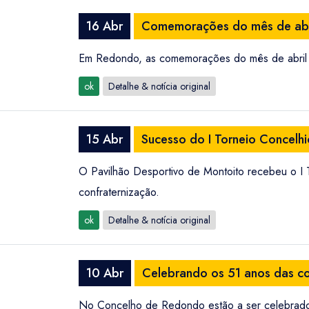
16 Abr
Comemorações do mês de abr
Em Redondo, as comemorações do mês de abril co
ok
Detalhe & notícia original
15 Abr
Sucesso do I Torneio Concelh
O Pavilhão Desportivo de Montoito recebeu o I T
confraternização.
ok
Detalhe & notícia original
10 Abr
Celebrando os 51 anos das c
No Concelho de Redondo estão a ser celebrados 