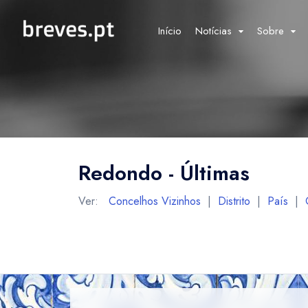
Início
Notícias
Sobre
Redondo - Últimas
Ver:
Concelhos Vizinhos
|
Distrito
|
País
|