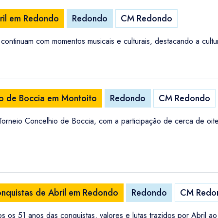
il em Redondo
Redondo
CM Redondo
ntinuam com momentos musicais e culturais, destacando a cultur
io de Boccia em Montoito
Redondo
CM Redondo
orneio Concelhio de Boccia, com a participação de cerca de oite
onquistas de Abril em Redondo
Redondo
CM Redo
os 51 anos das conquistas, valores e lutas trazidos por Abril a