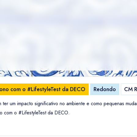
ono com o #LifestyleTest da DECO
Redondo
CM 
ter um impacto significativo no ambiente e como pequenas mud
o com o #LifestyleTest da DECO.