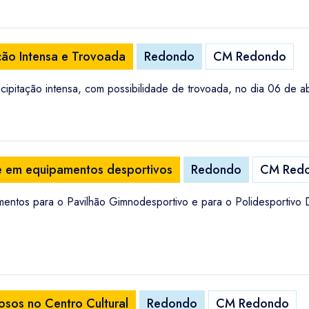
ção Intensa e Trovoada
Redondo
CM Redondo
cipitação intensa, com possibilidade de trovoada, no dia 06 de a
e em equipamentos desportivos
Redondo
CM Red
entos para o Pavilhão Gimnodesportivo e para o Polidesportivo 
osos no Centro Cultural
Redondo
CM Redondo