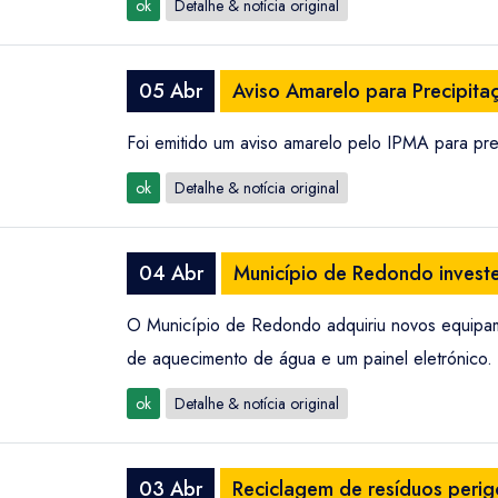
ok
Detalhe & notícia original
05 Abr
Aviso Amarelo para Precipita
Foi emitido um aviso amarelo pelo IPMA para pre
ok
Detalhe & notícia original
04 Abr
Município de Redondo invest
O Município de Redondo adquiriu novos equipam
de aquecimento de água e um painel eletrónico.
ok
Detalhe & notícia original
03 Abr
Reciclagem de resíduos perig