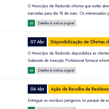
O Município de Redondo informa que estão abertas
marcadas para dia 18 de maio. Os interessados p
ok
Detalhe & notícia original
07 Abr
Disponibilização de Ofertas
O Município de Redondo disponibiliza as ofertas
Gabinete de Inserção Profissional fornece info
ok
Detalhe & notícia original
06 Abr
Ação de Recolha de Resíduos 
Entregue os resíduos perigosos no parque de est