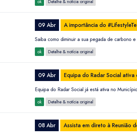
ok
Detalhe & notícia original
09 Abr
A importância do #Lifestyle
Saiba como diminuir a sua pegada de carbono e c
ok
Detalhe & notícia original
09 Abr
Equipa do Radar Social ativa
Equipa do Radar Social já está ativa no Municíp
ok
Detalhe & notícia original
08 Abr
Assista em direto à Reunião