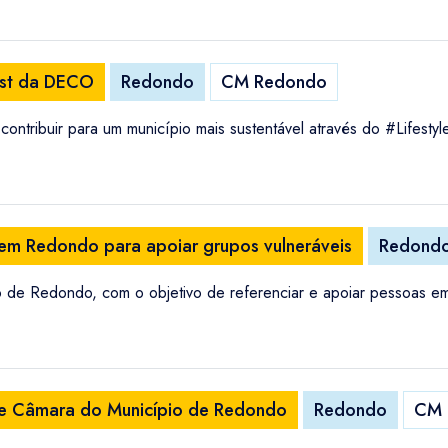
Test da DECO
Redondo
CM Redondo
ontribuir para um município mais sustentável através do #Lifesty
 em Redondo para apoiar grupos vulneráveis
Redond
io de Redondo, com o objetivo de referenciar e apoiar pessoas em
 de Câmara do Município de Redondo
Redondo
CM 