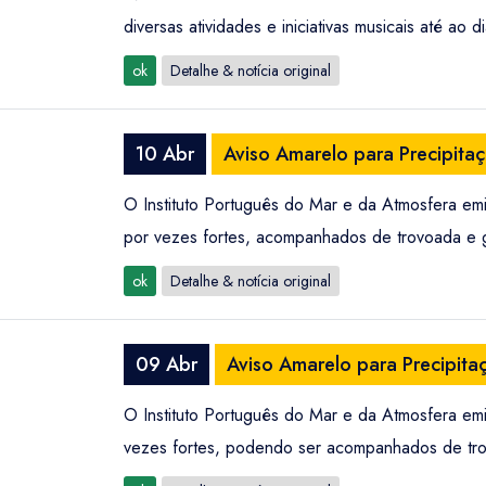
diversas atividades e iniciativas musicais até ao 
ok
Detalhe & notícia original
10 Abr
Aviso Amarelo para Precipita
O Instituto Português do Mar e da Atmosfera emi
por vezes fortes, acompanhados de trovoada e g
ok
Detalhe & notícia original
09 Abr
Aviso Amarelo para Precipita
O Instituto Português do Mar e da Atmosfera emi
vezes fortes, podendo ser acompanhados de tro