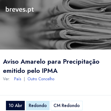
Início
Notícias
Sobre
Notícias
Locais
Projeto breves.pt
Aviso Amarelo para Precipitação
Sobre
Concelhos Vizinhos
Funcionalidades
emitido pelo IPMA
Distrito
As nossas Fontes
Ver:
País
|
Outro Concelho
País
Perguntas Frequentes
Temas
Contactos
10 Abr
Redondo
CM Redondo