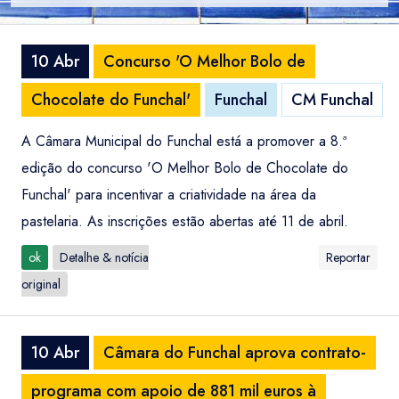
10 Abr
Concurso 'O Melhor Bolo de
Chocolate do Funchal'
Funchal
CM Funchal
A Câmara Municipal do Funchal está a promover a 8.ª
edição do concurso 'O Melhor Bolo de Chocolate do
Funchal' para incentivar a criatividade na área da
pastelaria. As inscrições estão abertas até 11 de abril.
ok
Detalhe & notícia
Reportar
original
10 Abr
Câmara do Funchal aprova contrato-
programa com apoio de 881 mil euros à