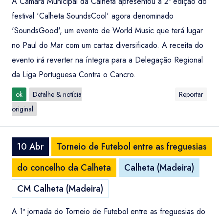
A Câmara Municipal da Calheta apresentou a 2ª edição do
festival 'Calheta SoundsCool' agora denominado
'SoundsGood', um evento de World Music que terá lugar
no Paul do Mar com um cartaz diversificado. A receita do
evento irá reverter na íntegra para a Delegação Regional
da Liga Portuguesa Contra o Cancro.
ok
Detalhe & notícia
Reportar
original
10 Abr
Torneio de Futebol entre as freguesias
do concelho da Calheta
Calheta (Madeira)
CM Calheta (Madeira)
A 1ª jornada do Torneio de Futebol entre as freguesias do