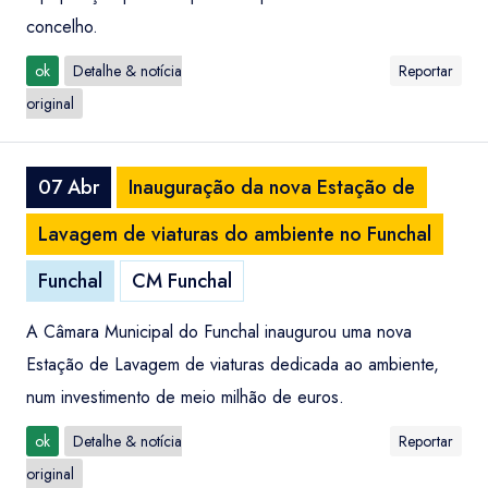
concelho.
ok
Detalhe & notícia
Reportar
original
07 Abr
Inauguração da nova Estação de
Lavagem de viaturas do ambiente no Funchal
Funchal
CM Funchal
A Câmara Municipal do Funchal inaugurou uma nova
Estação de Lavagem de viaturas dedicada ao ambiente,
num investimento de meio milhão de euros.
ok
Detalhe & notícia
Reportar
original