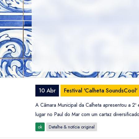
10 Abr
Festival 'Calheta SoundsCool'
A Câmara Municipal da Calheta apresentou a 2ª
lugar no Paul do Mar com um cartaz diversificad
ok
Detalhe & notícia original