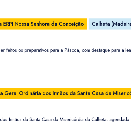
na ERPI Nossa Senhora da Conceição
Calheta (Madeir
 feitos os preparativos para a Páscoa, com destaque para a lem
a Geral Ordinária dos Irmãos da Santa Casa da Miseric
dos Irmãos da Santa Casa da Misericórdia da Calheta, agendada p