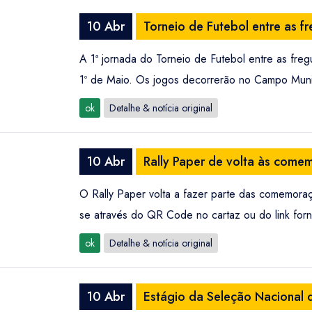
10 Abr
Torneio de Futebol entre as f
A 1ª jornada do Torneio de Futebol entre as fre
1º de Maio. Os jogos decorrerão no Campo Munic
ok
Detalhe & notícia original
10 Abr
Rally Paper de volta às come
O Rally Paper volta a fazer parte das comemoraç
se através do QR Code no cartaz ou do link forn
ok
Detalhe & notícia original
10 Abr
Estágio da Seleção Nacional d