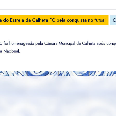
do Estrela da Calheta FC pela conquista no futsal
C
 FC foi homenageada pela Câmara Municipal da Calheta após conqu
ça Nacional.