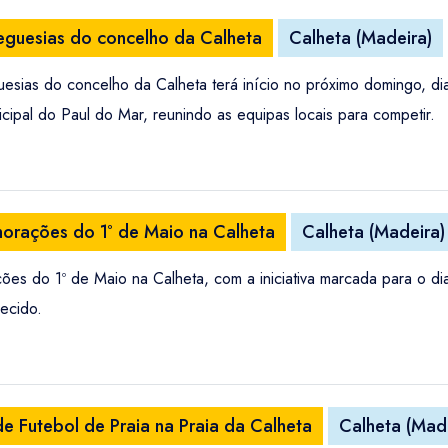
reguesias do concelho da Calheta
Calheta (Madeira)
guesias do concelho da Calheta terá início no próximo domingo, 
ipal do Paul do Mar, reunindo as equipas locais para competir.
morações do 1º de Maio na Calheta
Calheta (Madeira)
ões do 1º de Maio na Calheta, com a iniciativa marcada para o di
ecido.
e Futebol de Praia na Praia da Calheta
Calheta (Mad