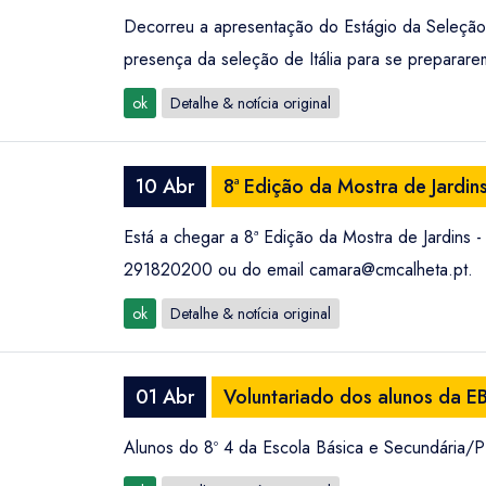
Decorreu a apresentação do Estágio da Seleção N
presença da seleção de Itália para se prepara
ok
Detalhe & notícia original
10 Abr
8ª Edição da Mostra de Jardins 
Está a chegar a 8ª Edição da Mostra de Jardins -
291820200 ou do email
camara@cmcalheta.pt
.
ok
Detalhe & notícia original
01 Abr
Voluntariado dos alunos da E
Alunos do 8º 4 da Escola Básica e Secundária/P