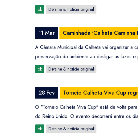
ok
Detalhe & notícia original
11 Mar
Caminhada 'Calheta Caminha P
A Câmara Municipal da Calheta vai organizar a ca
preservação do ambiente ao desligar as luzes e 
ok
Detalhe & notícia original
28 Fev
Torneio Calheta Viva Cup reg
O "Torneio Calheta Viva Cup" está de volta para
do Reino Unido. O evento decorrerá entre os d
ok
Detalhe & notícia original