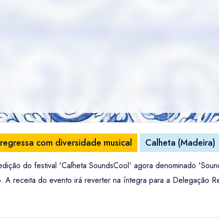
 regressa com diversidade musical
Calheta (Madeira)
 edição do festival 'Calheta SoundsCool' agora denominado 'Sou
o. A receita do evento irá reverter na íntegra para a Delegação 