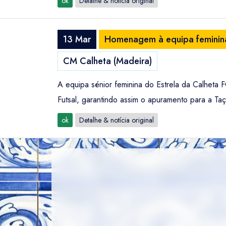
ok
Detalhe & notícia original
13 Mar
Homenagem à equipa feminina 
CM Calheta (Madeira)
A equipa sénior feminina do Estrela da Calheta
Futsal, garantindo assim o apuramento para a Ta
ok
Detalhe & notícia original