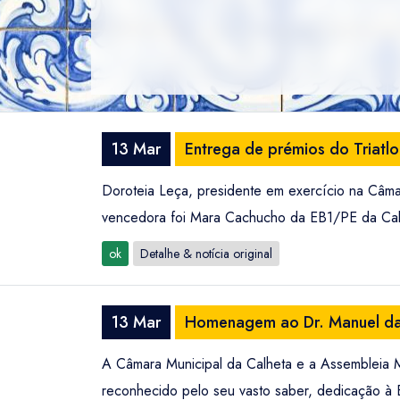
13 Mar
Entrega de prémios do Triatlo
Doroteia Leça, presidente em exercício na Câmar
vencedora foi Mara Cachucho da EB1/PE da Cal
ok
Detalhe & notícia original
13 Mar
Homenagem ao Dr. Manuel da 
A Câmara Municipal da Calheta e a Assembleia M
reconhecido pelo seu vasto saber, dedicação à E