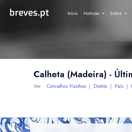
Início
Notícias
Sobre
Calheta (Madeira) - Últi
Ver:
Concelhos Vizinhos
|
Distrito
|
País
|