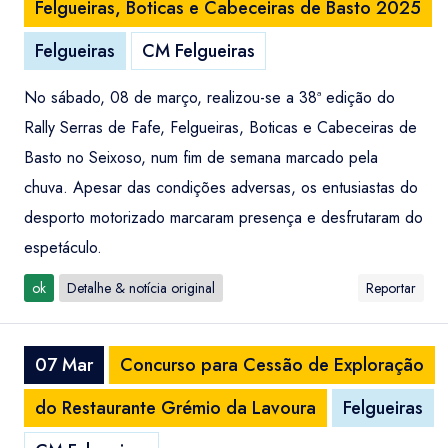
Felgueiras, Boticas e Cabeceiras de Basto 2025
Felgueiras
CM Felgueiras
No sábado, 08 de março, realizou-se a 38ª edição do
Rally Serras de Fafe, Felgueiras, Boticas e Cabeceiras de
Basto no Seixoso, num fim de semana marcado pela
chuva. Apesar das condições adversas, os entusiastas do
desporto motorizado marcaram presença e desfrutaram do
espetáculo.
ok
Detalhe & notícia original
Reportar
07 Mar
Concurso para Cessão de Exploração
do Restaurante Grémio da Lavoura
Felgueiras