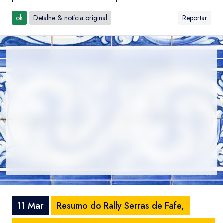
ok
Detalhe & notícia original
Reportar
11 Mar
Resumo do Rally Serras de Fafe,