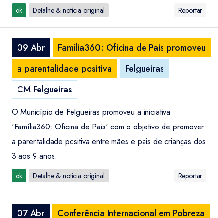
ok
Detalhe & notícia original
Reportar
09 Abr
Família360: Oficina de Pais promoveu
a parentalidade positiva
Felgueiras
CM Felgueiras
O Município de Felgueiras promoveu a iniciativa
'Família360: Oficina de Pais' com o objetivo de promover
a parentalidade positiva entre mães e pais de crianças dos
3 aos 9 anos.
ok
Detalhe & notícia original
Reportar
07 Abr
Conferência Internacional em Pobreza