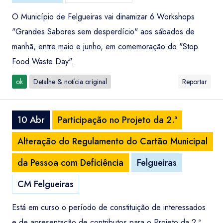
O Município de Felgueiras vai dinamizar 6 Workshops
"Grandes Sabores sem desperdício" aos sábados de
manhã, entre maio e junho, em comemoração do "Stop
Food Waste Day".
ok
Detalhe & notícia original
Reportar
10 Abr
Participação no Projeto da 2.ª
Alteração do Regulamento do Cartão Municipal
da Pessoa com Deficiência
Felgueiras
CM Felgueiras
Está em curso o período de constituição de interessados
e de apresentação de contributos para o Projeto da 2.ª