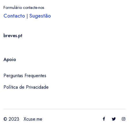
Formulário contacte-nos
Contacto
Sugestão
|
breves.pt
Apoio
Perguntas Frequentes
Política de Privacidade
© 2023
Xcuse.me
Entrar / Criar Conta
Felgueiras