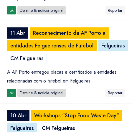
ok
Detalhe & notícia original
Reportar
11 Abr
Reconhecimento da AF Porto a
entidades Felgueirenses de Futebol
Felgueiras
CM Felgueiras
A AF Porto entregou placas e certificados a entidades
relacionadas com o futebol em Felgueiras.
ok
Detalhe & notícia original
Reportar
10 Abr
Workshops "Stop Food Waste Day"
Felgueiras
CM Felgueiras