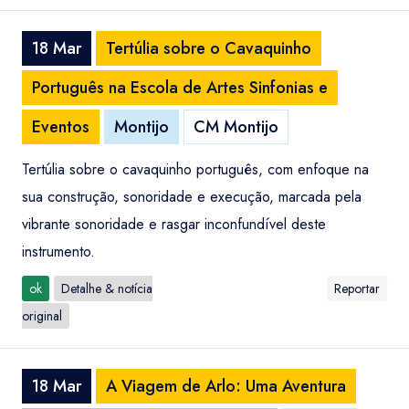
18 Mar
Tertúlia sobre o Cavaquinho
Português na Escola de Artes Sinfonias e
Eventos
Montijo
CM Montijo
Tertúlia sobre o cavaquinho português, com enfoque na
sua construção, sonoridade e execução, marcada pela
vibrante sonoridade e rasgar inconfundível deste
instrumento.
ok
Detalhe & notícia
Reportar
original
18 Mar
A Viagem de Arlo: Uma Aventura