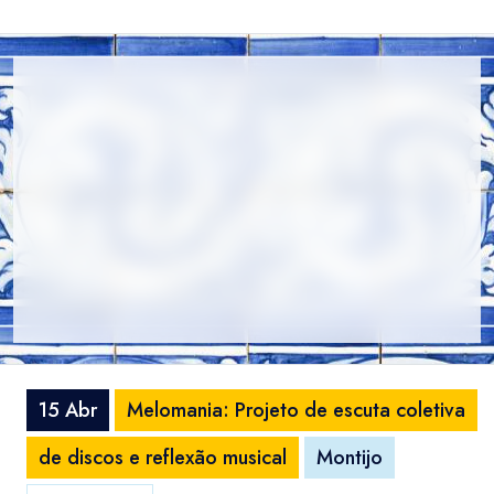
15 Abr
Melomania: Projeto de escuta coletiva
de discos e reflexão musical
Montijo