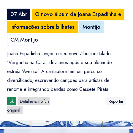
07 Abr
O novo álbum de Joana Espadinha e
informações sobre bilhetes
Montijo
CM Montijo
Joana Espadinha lançou o seu novo álbum intitulado
'Vergonha na Cara', dez anos após o seu álbum de
estreia 'Avesso'. A cantautora tem um percurso
diversificado, escrevendo canções para artistas de
renome e integrando bandas como Cassete Pirata.
ok
Detalhe & notícia
Reportar
original