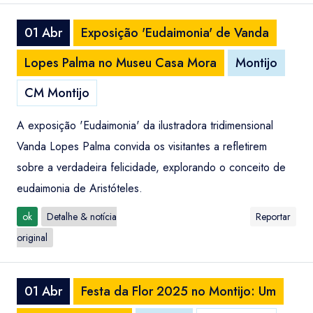
01 Abr
Exposição 'Eudaimonia' de Vanda
Lopes Palma no Museu Casa Mora
Montijo
CM Montijo
A exposição 'Eudaimonia' da ilustradora tridimensional
Vanda Lopes Palma convida os visitantes a refletirem
sobre a verdadeira felicidade, explorando o conceito de
eudaimonia de Aristóteles.
ok
Detalhe & notícia
Reportar
original
01 Abr
Festa da Flor 2025 no Montijo: Um