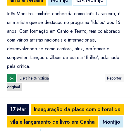
artista versátil
Montijo
CM Montijo
Inês Monstro, também conhecida como Inês Laranjeira, é
uma artista que se destacou no programa 'Ídolos' aos 16
anos. Com formação em Canto e Teatro, tem colaborado
com vários artistas nacionais e internacionais,
desenvolvendo-se como cantora, atriz, performer e
songwriter. Lançou o álbum de estreia 'Brilho', aclamado
pela crítica.
ok
Detalhe & notícia
Reportar
original
17 Mar
Inauguração da placa com o foral da
vila e lançamento de livro em Canha
Montijo