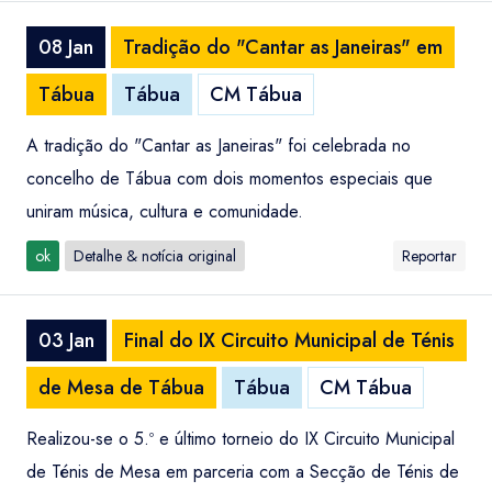
08 Jan
Tradição do "Cantar as Janeiras" em
Tábua
Tábua
CM Tábua
A tradição do "Cantar as Janeiras" foi celebrada no
concelho de Tábua com dois momentos especiais que
uniram música, cultura e comunidade.
ok
Detalhe & notícia original
Reportar
03 Jan
Final do IX Circuito Municipal de Ténis
de Mesa de Tábua
Tábua
CM Tábua
Realizou-se o 5.º e último torneio do IX Circuito Municipal
de Ténis de Mesa em parceria com a Secção de Ténis de