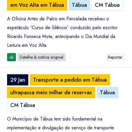
em Voz Alta em Tábua
Tábua
CM Tábua
A Oficina Artes de Palco em Percelada recebeu o
espetáculo 'Curso de Silêncio' conduzido pelo escritor
Ricardo Fonseca Mota, antecipando o Dia Mundial da
Leitura em Voz Alta.
ok
Detalhe & notícia original
Reportar
29 Jan
Transporte a pedido em Tábua
ultrapassa meio milhar de reservas
Tábua
CM Tábua
O Município de Tábua tem sido fundamental na
implementação e divulgação do serviço de transporte