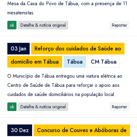
Mesa da Casa do Povo de Tábua, com a presença de 11
mesatenistas.
ok
Detalhe & notícia original
Reportar
03 Jan
Reforço dos cuidados de Saúde ao
domicílio em Tábua
Tábua
CM Tábua
O Município de Tábua entregou uma viatura elétrica ao
Centro de Saúde de Tábua para reforçar o apoio aos
cuidados de saúde domiciliários na população local.
ok
Detalhe & notícia original
Reportar
30 Dez
Concurso de Couves e Abóboras de