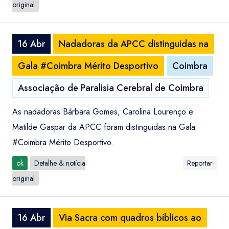
original
16 Abr
Nadadoras da APCC distinguidas na
Gala #Coimbra Mérito Desportivo
Coimbra
Associação de Paralisia Cerebral de Coimbra
As nadadoras Bárbara Gomes, Carolina Lourenço e
Matilde Gaspar da APCC foram distinguidas na Gala
#Coimbra Mérito Desportivo.
ok
Detalhe & notícia
Reportar
original
16 Abr
Via Sacra com quadros bíblicos ao