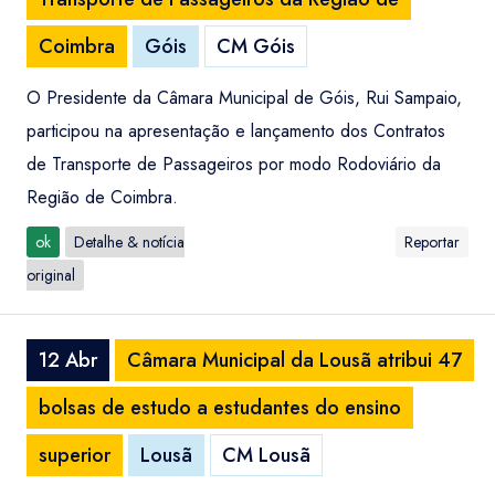
Coimbra
Góis
CM Góis
O Presidente da Câmara Municipal de Góis, Rui Sampaio,
participou na apresentação e lançamento dos Contratos
de Transporte de Passageiros por modo Rodoviário da
Região de Coimbra.
ok
Detalhe & notícia
Reportar
original
12 Abr
Câmara Municipal da Lousã atribui 47
bolsas de estudo a estudantes do ensino
superior
Lousã
CM Lousã