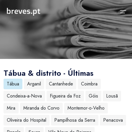
Início
Notícias
Sobre
Notícias
Locais
Projeto breves.pt
Tábua & distrito - Últimas
Sobre
Concelhos Vizinhos
Funcionalidades
Tábua
Arganil
Cantanhede
Coimbra
Distrito
As nossas Fontes
Condeixa-a-Nova
Figueira da Foz
Góis
Lousã
País
Perguntas Frequentes
Mira
Miranda do Corvo
Montemor-o-Velho
Temas
Contactos
Oliveira do Hospital
Pampilhosa da Serra
Penacova