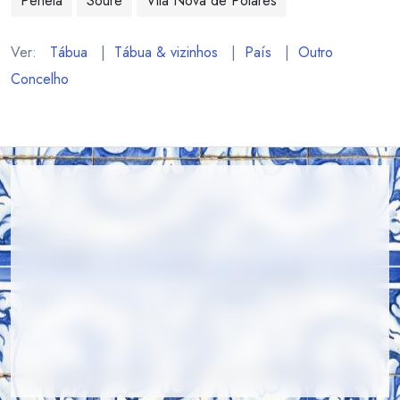
Penela
Soure
Vila Nova de Poiares
Ver:
Tábua
|
Tábua & vizinhos
|
País
|
Outro
Concelho