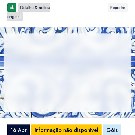
ok
Detalhe & notícia
Reportar
original
16 Abr
Informação não disponível
Góis