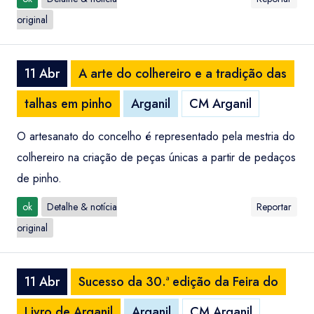
original
11 Abr
A arte do colhereiro e a tradição das
talhas em pinho
Arganil
CM Arganil
O artesanato do concelho é representado pela mestria do
colhereiro na criação de peças únicas a partir de pedaços
de pinho.
ok
Detalhe & notícia
Reportar
original
11 Abr
Sucesso da 30.ª edição da Feira do
Livro de Arganil
Arganil
CM Arganil