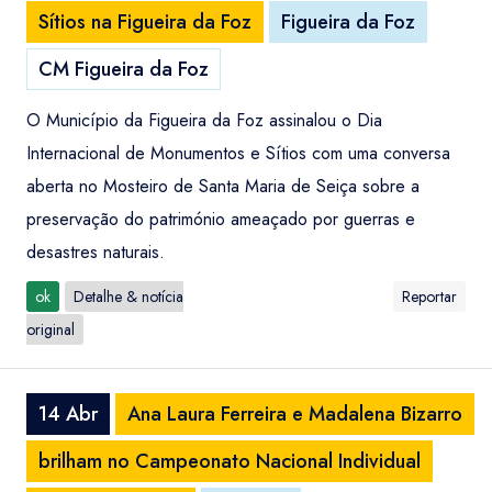
Sítios na Figueira da Foz
Figueira da Foz
CM Figueira da Foz
O Município da Figueira da Foz assinalou o Dia
Internacional de Monumentos e Sítios com uma conversa
aberta no Mosteiro de Santa Maria de Seiça sobre a
preservação do património ameaçado por guerras e
desastres naturais.
ok
Detalhe & notícia
Reportar
original
14 Abr
Ana Laura Ferreira e Madalena Bizarro
brilham no Campeonato Nacional Individual