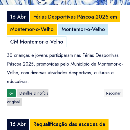
16 Abr
Férias Desportivas Páscoa 2025 em
Montemor-o-Velho
Montemor-o-Velho
CM Montemor-o-Velho
30 crianças e jovens participaram nas Férias Desportivas
Páscoa 2025, promovidas pelo Município de Montemor-o-
Velho, com diversas atividades desportivas, culturais e
educativas.
ok
Detalhe & notícia
Reportar
original
16 Abr
Requalificação das escadas de