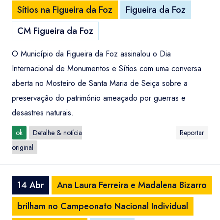
Sítios na Figueira da Foz
Figueira da Foz
CM Figueira da Foz
O Município da Figueira da Foz assinalou o Dia
Internacional de Monumentos e Sítios com uma conversa
aberta no Mosteiro de Santa Maria de Seiça sobre a
preservação do património ameaçado por guerras e
desastres naturais.
ok
Detalhe & notícia
Reportar
original
14 Abr
Ana Laura Ferreira e Madalena Bizarro
brilham no Campeonato Nacional Individual