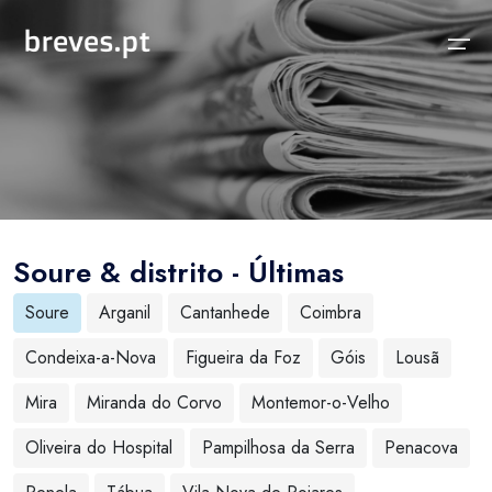
Início
Notícias
Sobre
Notícias
Locais
Projeto breves.pt
Soure & distrito - Últimas
Sobre
Concelhos Vizinhos
Funcionalidades
Soure
Arganil
Cantanhede
Coimbra
Distrito
As nossas Fontes
Condeixa-a-Nova
Figueira da Foz
Góis
Lousã
País
Perguntas Frequentes
Mira
Miranda do Corvo
Montemor-o-Velho
Temas
Contactos
Oliveira do Hospital
Pampilhosa da Serra
Penacova