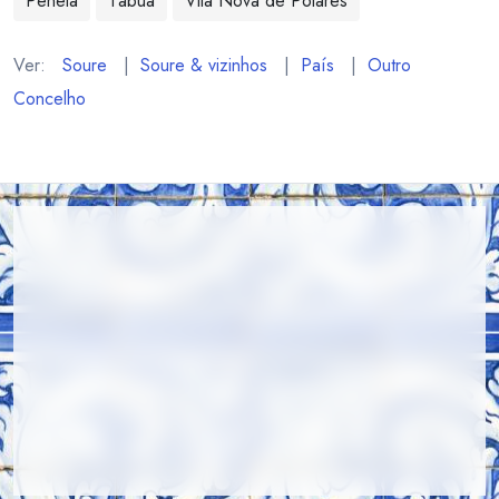
Penela
Tábua
Vila Nova de Poiares
Ver:
Soure
|
Soure & vizinhos
|
País
|
Outro
Concelho