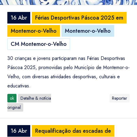
16 Abr
Férias Desportivas Páscoa 2025 em
Montemor-o-Velho
Montemor-o-Velho
CM Montemor-o-Velho
30 crianças e jovens participaram nas Férias Desportivas
Páscoa 2025, promovidas pelo Município de Montemor-o-
Velho, com diversas atividades desportivas, culturais e
educativas.
ok
Detalhe & notícia
Reportar
original
16 Abr
Requalificação das escadas de