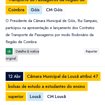
Coimbra
Góis
CM Góis
O Presidente da Câmara Municipal de Góis, Rui Sampaio,
participou na apresentação e lançamento dos Contratos
de Transporte de Passageiros por modo Rodoviário da
Região de Coimbra.
ok
Detalhe & notícia
Reportar
original
12 Abr
Câmara Municipal da Lousã atribui 47
bolsas de estudo a estudantes do ensino
superior
Lousã
CM Lousã