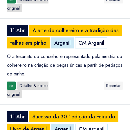
original
11 Abr
A arte do colhereiro e a tradição das
talhas em pinho
Arganil
CM Arganil
O artesanato do concelho é representado pela mestria do
colhereiro na criação de peças únicas a partir de pedaços
de pinho.
ok
Detalhe & notícia
Reportar
original
11 Abr
Sucesso da 30.ª edição da Feira do
Livro de Arganil
Arganil
CM Arganil