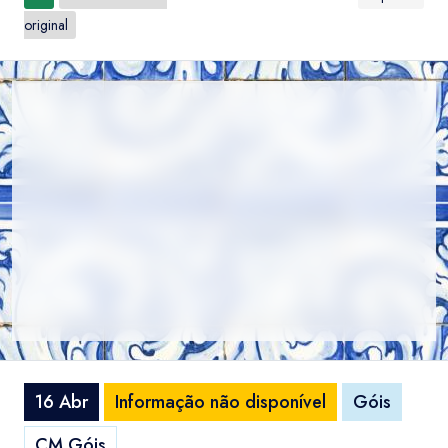
original
16 Abr
Informação não disponível
Góis
CM Góis