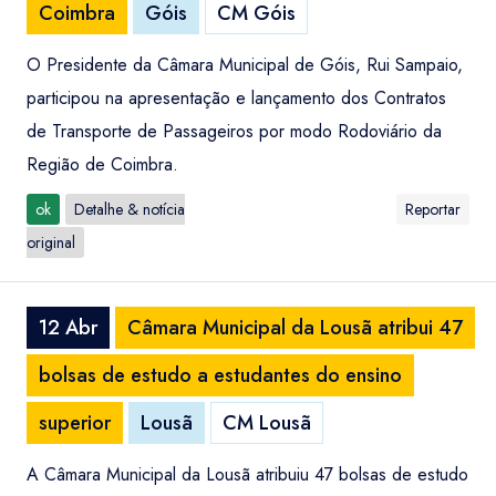
Coimbra
Góis
CM Góis
O Presidente da Câmara Municipal de Góis, Rui Sampaio,
participou na apresentação e lançamento dos Contratos
de Transporte de Passageiros por modo Rodoviário da
Região de Coimbra.
ok
Detalhe & notícia
Reportar
original
12 Abr
Câmara Municipal da Lousã atribui 47
bolsas de estudo a estudantes do ensino
superior
Lousã
CM Lousã
A Câmara Municipal da Lousã atribuiu 47 bolsas de estudo