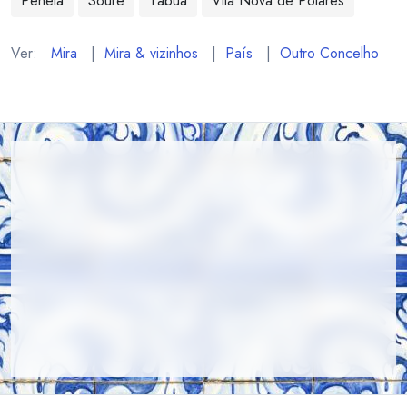
Penela
Soure
Tábua
Vila Nova de Poiares
Ver:
Mira
|
Mira & vizinhos
|
País
|
Outro Concelho