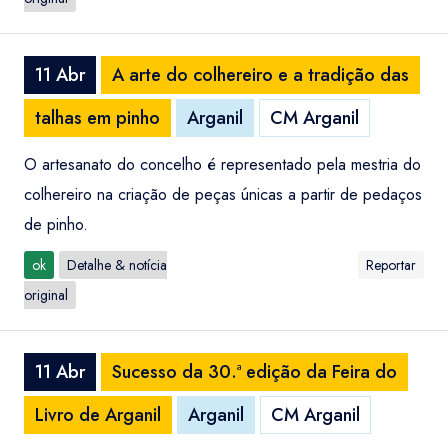
11 Abr
A arte do colhereiro e a tradição das
talhas em pinho
Arganil
CM Arganil
O artesanato do concelho é representado pela mestria do
colhereiro na criação de peças únicas a partir de pedaços
de pinho.
ok
Detalhe & notícia
Reportar
original
11 Abr
Sucesso da 30.ª edição da Feira do
Livro de Arganil
Arganil
CM Arganil