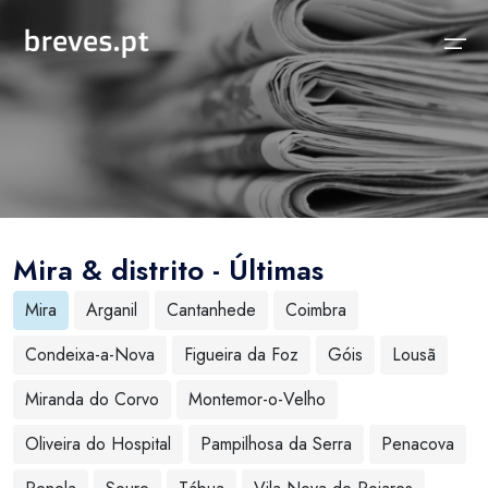
Início
Notícias
Sobre
Notícias
Locais
Projeto breves.pt
Mira & distrito - Últimas
Sobre
Concelhos Vizinhos
Funcionalidades
Mira
Arganil
Cantanhede
Coimbra
Distrito
As nossas Fontes
Condeixa-a-Nova
Figueira da Foz
Góis
Lousã
País
Perguntas Frequentes
Miranda do Corvo
Montemor-o-Velho
Temas
Contactos
Oliveira do Hospital
Pampilhosa da Serra
Penacova