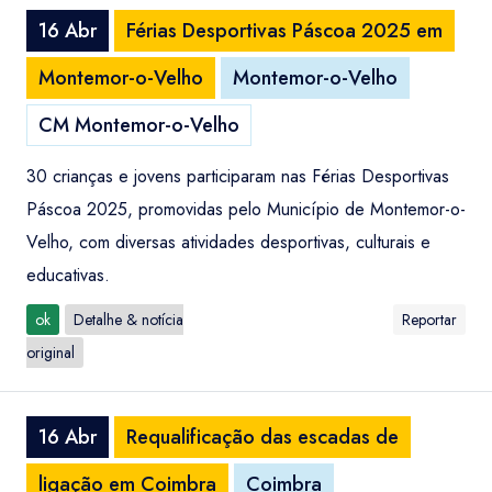
16 Abr
Férias Desportivas Páscoa 2025 em
Montemor-o-Velho
Montemor-o-Velho
CM Montemor-o-Velho
30 crianças e jovens participaram nas Férias Desportivas
Páscoa 2025, promovidas pelo Município de Montemor-o-
Velho, com diversas atividades desportivas, culturais e
educativas.
ok
Detalhe & notícia
Reportar
original
16 Abr
Requalificação das escadas de
ligação em Coimbra
Coimbra