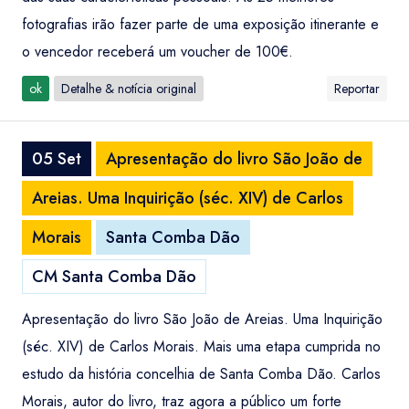
fotografias irão fazer parte de uma exposição itinerante e
o vencedor receberá um voucher de 100€.
ok
Detalhe & notícia original
Reportar
05 Set
Apresentação do livro São João de
Areias. Uma Inquirição (séc. XIV) de Carlos
Morais
Santa Comba Dão
CM Santa Comba Dão
Apresentação do livro São João de Areias. Uma Inquirição
(séc. XIV) de Carlos Morais. Mais uma etapa cumprida no
estudo da história concelhia de Santa Comba Dão. Carlos
Entrar / Criar Conta
Santa Comba Dão
Morais, autor do livro, traz agora a público um forte