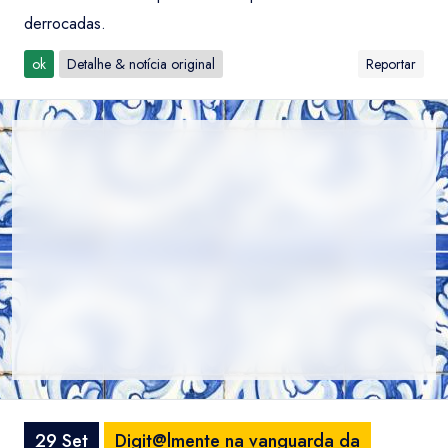
derrocadas.
ok
Detalhe & notícia original
Reportar
29 Set
Digit@lmente na vanguarda da