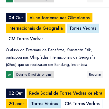
04 Out
Aluno torriense nas Olimpíadas
Internacionais da Geografia
Torres Vedras
CM Torres Vedras
O aluno do Externato de Penafirme, Konstantin Esik,
participou nas Olimpíadas Internacionais da Geografia
(iGeo) que se realizaram em Bandung, Indonésia.
ok
Detalhe & notícia original
Reportar
02 Out
Rede Social de Torres Vedras celebra
20 anos
Torres Vedras
CM Torres Vedras