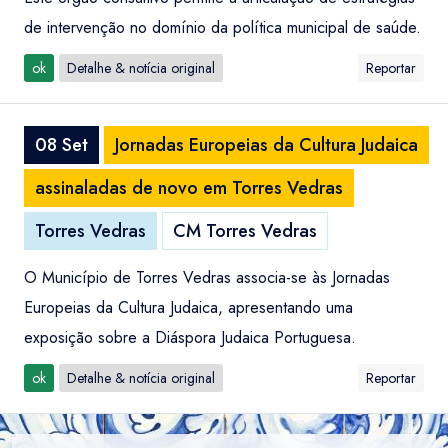
de intervenção no domínio da política municipal de saúde.
ok
Detalhe & notícia original
Reportar
08 Set
Jornadas Europeias da Cultura Judaica
assinaladas de novo em Torres Vedras
Torres Vedras
CM Torres Vedras
O Município de Torres Vedras associa-se às Jornadas
Europeias da Cultura Judaica, apresentando uma
exposição sobre a Diáspora Judaica Portuguesa.
ok
Detalhe & notícia original
Reportar