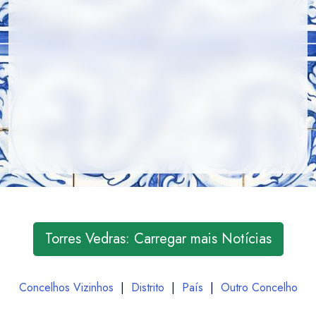
Torres Vedras: Carregar mais Notícias
Concelhos Vizinhos
|
Distrito
|
País
|
Outro Concelho
Entrar / Criar Conta
Torres Vedras