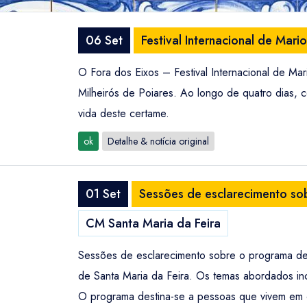
06 Set
Festival Internacional de Mari
O Fora dos Eixos – Festival Internacional de Mar
Milheirós de Poiares. Ao longo de quatro dias,
vida deste certame.
ok
Detalhe & notícia original
01 Set
Sessões de esclarecimento so
CM Santa Maria da Feira
Sessões de esclarecimento sobre o programa de a
de Santa Maria da Feira. Os temas abordados in
O programa destina-se a pessoas que vivem em co