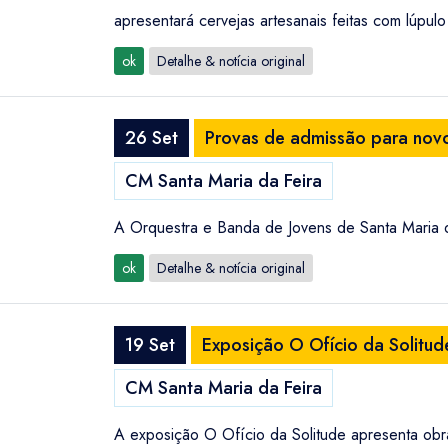
apresentará cervejas artesanais feitas com lúpu
ok
Detalhe & notícia original
26 Set
Provas de admissão para novo
CM Santa Maria da Feira
A Orquestra e Banda de Jovens de Santa Maria d
ok
Detalhe & notícia original
19 Set
Exposição O Ofício da Solitud
CM Santa Maria da Feira
A exposição O Ofício da Solitude apresenta obra