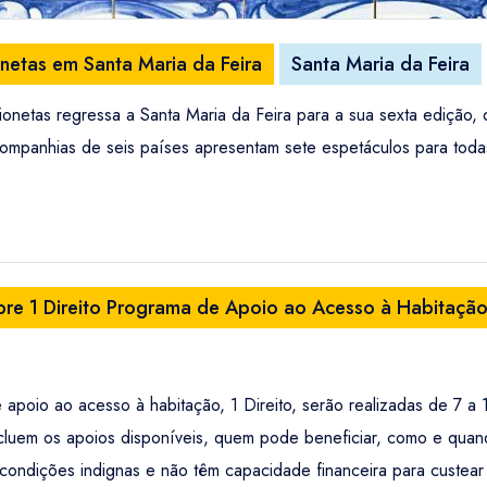
onetas em Santa Maria da Feira
Santa Maria da Feira
ionetas regressa a Santa Maria da Feira para a sua sexta edição,
 companhias de seis países apresentam sete espetáculos para tod
bre 1 Direito Programa de Apoio ao Acesso à Habitaçã
poio ao acesso à habitação, 1 Direito, serão realizadas de 7 a 
cluem os apoios disponíveis, quem pode beneficiar, como e quan
ndições indignas e não têm capacidade financeira para custear o