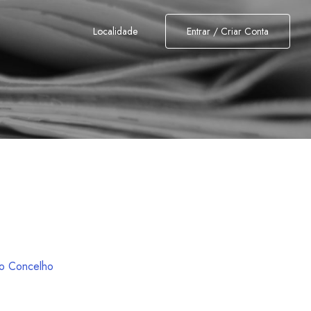
Localidade
Entrar / Criar Conta
o Concelho