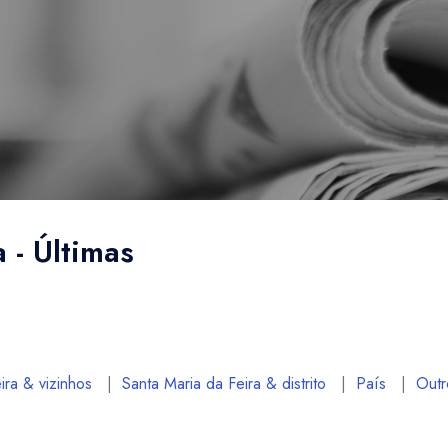
 - Últimas
ira & vizinhos
|
Santa Maria da Feira & distrito
|
País
|
Outr