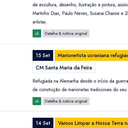
de escultura, desenho, ilustração e pintura, ass
Martinho Dias, Paulo Neves, Susana Chasse e Zul
artistas.
ok
Detalhe & notícia original
15 Set
Marionetista ucraniana refugia
CM Santa Maria da Feira
Refugiada na Alemanha desde o início da guerra 
de construção de marionetas tradicionais do seu 
ok
Detalhe & notícia original
14 Set
Vamos Limpar a Nossa Terra na