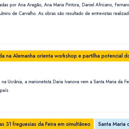
inadas por Ana Aragão, Ana Maria Pintora, Daniel Africano, Fernan
miro de Carvalho. As obras são resultado de entrevistas realizad
da na Alemanha orienta workshop e partilha potencial do
na Ucrânia, a marionetista Daria Ivanova vem a Santa Maria da Fe
país.
s 31 freguesias da Feira em simultâneo
Santa Maria d