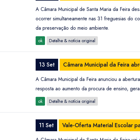
A Câmara Municipal de Santa Maria da Feira desaf
ocorrer simultaneamente nas 31 freguesias do con
da preservação do meio ambiente.
ok
Detalhe & notícia original
13 Set
Câmara Municipal da Feira abr
A Câmara Municipal da Feira anunciou a abertura
resposta ao aumento da procura de ensino, gera
ok
Detalhe & notícia original
11 Set
Vale-Oferta Material Escolar p
A Câmara Municipal de Santa Maria da Feira vai a