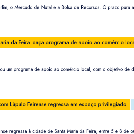
erlim, o Mercado de Natal e a Bolsa de Recursos. O prazo para as
ria da Feira lança programa de apoio ao comércio loc
çou um programa de apoio ao comércio local, com o objetivo de 
 com Lúpulo Feirense regressa em espaço privilegiado
ense regressa à cidade de Santa Maria da Feira, entre 5 e 8 de o