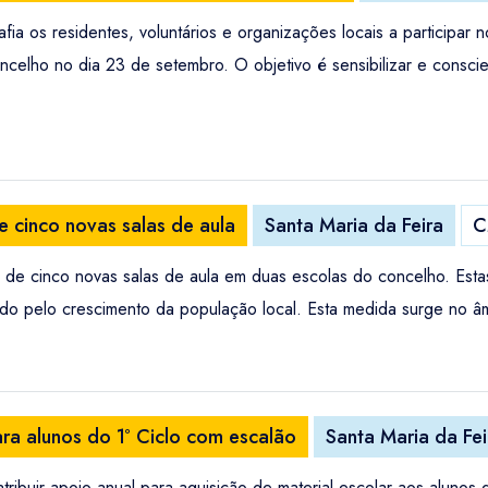
ia os residentes, voluntários e organizações locais a participar
celho no dia 23 de setembro. O objetivo é sensibilizar e conscien
e cinco novas salas de aula
Santa Maria da Feira
C
 de cinco novas salas de aula em duas escolas do concelho. Esta
do pelo crescimento da população local. Esta medida surge no âm
ara alunos do 1º Ciclo com escalão
Santa Maria da Fei
tribuir apoio anual para aquisição de material escolar aos alunos