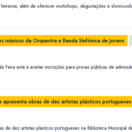
lo feirense, além de oferecer workshops, degustações e showcook
s músicos da Orquestra e Banda Sinfónica de Jovens
a Feira está a aceitar inscrições para provas públicas de admis
e apresenta obras de dez artistas plásticos portugueses
s de dez artistas plásticos portugueses na Biblioteca Municipal 