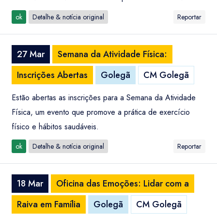
ok
Detalhe & notícia original
Reportar
27 Mar
Semana da Atividade Física:
Inscrições Abertas
Golegã
CM Golegã
Estão abertas as inscrições para a Semana da Atividade
Física, um evento que promove a prática de exercício
físico e hábitos saudáveis.
ok
Detalhe & notícia original
Reportar
18 Mar
Oficina das Emoções: Lidar com a
Raiva em Família
Golegã
CM Golegã