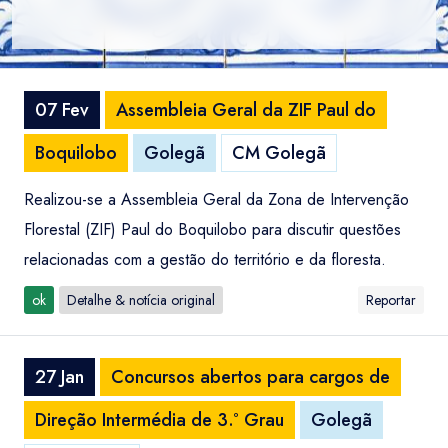
07 Fev
Assembleia Geral da ZIF Paul do
Boquilobo
Golegã
CM Golegã
Realizou-se a Assembleia Geral da Zona de Intervenção
Florestal (ZIF) Paul do Boquilobo para discutir questões
relacionadas com a gestão do território e da floresta.
ok
Detalhe & notícia original
Reportar
27 Jan
Concursos abertos para cargos de
Direção Intermédia de 3.º Grau
Golegã