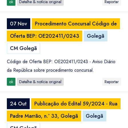
ok
Detalhe & notícia original
Reportar
07 Nov
Procedimento Concursal Código de
Oferta BEP: OE202411/0243
Golegã
CM Golegã
Código de Oferta BEP: OE202411/0243 - Aviso Diário
da República sobre procedimento concursal.
ok
Detalhe & notícia original
Reportar
24 Out
Publicação do Edital 59/2024 - Rua
Padre Marrão, n.º 33, Golegã
Golegã