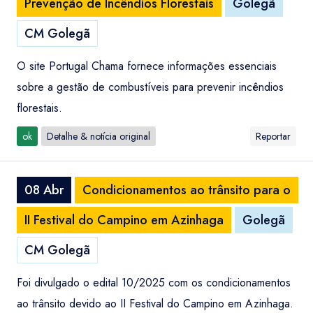
Prevenção de Incêndios Florestais
Golegã
CM Golegã
O site Portugal Chama fornece informações essenciais
sobre a gestão de combustíveis para prevenir incêndios
florestais.
ok
Detalhe & notícia original
Reportar
08 Abr
Condicionamentos ao trânsito para o
II Festival do Campino em Azinhaga
Golegã
CM Golegã
Foi divulgado o edital 10/2025 com os condicionamentos
ao trânsito devido ao II Festival do Campino em Azinhaga.