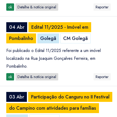
ok
Detalhe & notícia original
Reportar
04 Abr
Edital 11/2025 - Imóvel em
Pombalinho
Golegã
CM Golegã
Foi publicado o Edital 11/2025 referente a um imóvel
localizado na Rua Joaquim Gonçalves Ferreira, em
Pombalinho.
ok
Detalhe & notícia original
Reportar
03 Abr
Participação do Canguru no II Festival
do Campino com atividades para famílias