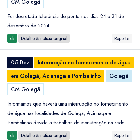
CM Golegã
Foi decretada tolerância de ponto nos dias 24 e 31 de
dezembro de 2024.
ok
Detalhe & notícia original
Reportar
05 Dez
Interrupção no fornecimento de água
em Golegã, Azinhaga e Pombalinho
Golegã
CM Golegã
Informamos que haverá uma interrupção no fornecimento
de água nas localidades de Golegã, Azinhaga e
Pombalinho devido a trabalhos de manutenção na rede.
ok
Detalhe & notícia original
Reportar