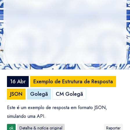
16 Abr
Exemplo de Estrutura de Resposta
JSON
Golegã
CM Golegã
Este é um exemplo de resposta em formato JSON,
simulando uma API.
ok
Detalhe & notícia original
Reportar