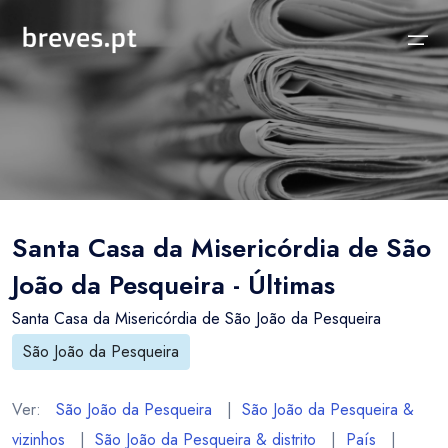
Início
Notícias
Sobre
Notícias
Locais
Projeto breves.pt
Santa Casa da Misericórdia de São
Sobre
Concelhos Vizinhos
Funcionalidades
João da Pesqueira - Últimas
Distrito
As nossas Fontes
Santa Casa da Misericórdia de São João da Pesqueira
País
Perguntas Frequentes
São João da Pesqueira
Temas
Contactos
Ver:
São João da Pesqueira
|
São João da Pesqueira &
vizinhos
|
São João da Pesqueira & distrito
|
País
|