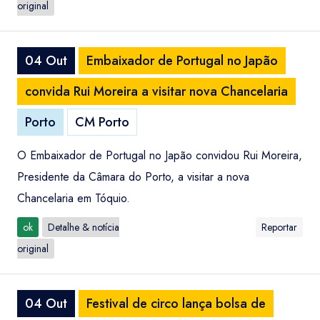
original
04 Out
Embaixador de Portugal no Japão
convida Rui Moreira a visitar nova Chancelaria
Porto
CM Porto
O Embaixador de Portugal no Japão convidou Rui Moreira,
Presidente da Câmara do Porto, a visitar a nova
Chancelaria em Tóquio.
ok
Detalhe & notícia
Reportar
original
04 Out
Festival de circo lança bolsa de