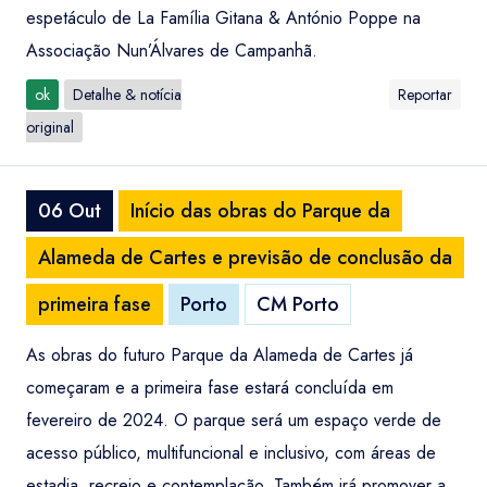
espetáculo de La Família Gitana & António Poppe na
Associação Nun’Álvares de Campanhã.
ok
Detalhe & notícia
Reportar
original
06 Out
Início das obras do Parque da
Alameda de Cartes e previsão de conclusão da
primeira fase
Porto
CM Porto
As obras do futuro Parque da Alameda de Cartes já
começaram e a primeira fase estará concluída em
fevereiro de 2024. O parque será um espaço verde de
acesso público, multifuncional e inclusivo, com áreas de
estadia, recreio e contemplação. Também irá promover a