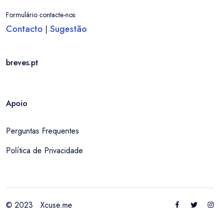
Formulário contacte-nos
Contacto
Sugestão
|
breves.pt
Apoio
Perguntas Frequentes
Política de Privacidade
Entrar / Criar Conta
Localidade
© 2023
Xcuse.me