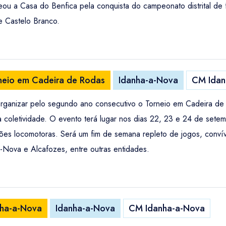
 a Casa do Benfica pela conquista do campeonato distrital de f
e Castelo Branco.
rneio em Cadeira de Rodas
Idanha-a-Nova
CM Idan
rganizar pelo segundo ano consecutivo o Torneio em Cadeira de
 coletividade. O evento terá lugar nos dias 22, 23 e 24 de set
ações locomotoras. Será um fim de semana repleto de jogos, conví
-Nova e Alcafozes, entre outras entidades.
nha-a-Nova
Idanha-a-Nova
CM Idanha-a-Nova