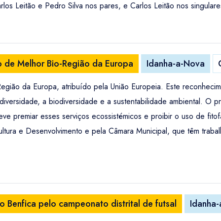
os Leitão e Pedro Silva nos pares, e Carlos Leitão nos singulare
o de Melhor Bio-Região da Europa
Idanha-a-Nova
gião da Europa, atribuído pela União Europeia. Este reconhecime
ersidade, a biodiversidade e a sustentabilidade ambiental. O p
ve premiar esses serviços ecossistémicos e proibir o uso de fitof
tura e Desenvolvimento e pela Câmara Municipal, que têm trabalh
Benfica pelo campeonato distrital de futsal
Idanha