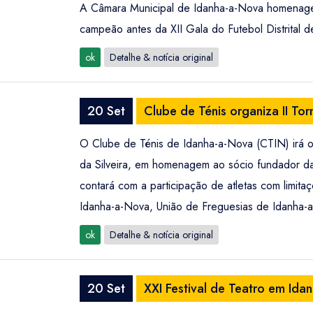
A Câmara Municipal de Idanha-a-Nova homenageou
campeão antes da XII Gala do Futebol Distrital d
ok
Detalhe & notícia original
20 Set
Clube de Ténis organiza II To
O Clube de Ténis de Idanha-a-Nova (CTIN) irá o
da Silveira, em homenagem ao sócio fundador da
contará com a participação de atletas com limit
Idanha-a-Nova, União de Freguesias de Idanha-a
ok
Detalhe & notícia original
20 Set
XXI Festival de Teatro em Ida