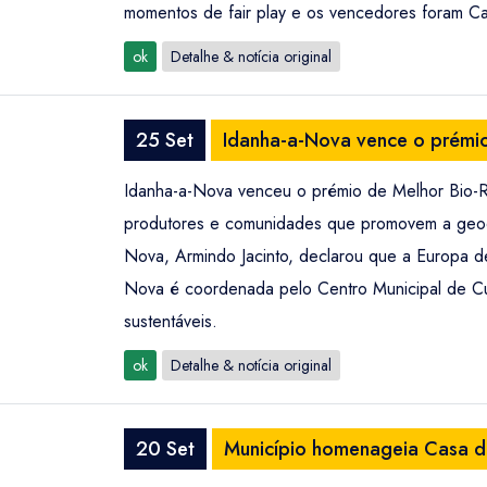
momentos de fair play e os vencedores foram Carl
ok
Detalhe & notícia original
25 Set
Idanha-a-Nova vence o prémi
Idanha-a-Nova venceu o prémio de Melhor Bio-Re
produtores e comunidades que promovem a geodiv
Nova, Armindo Jacinto, declarou que a Europa de
Nova é coordenada pelo Centro Municipal de Cul
sustentáveis.
ok
Detalhe & notícia original
20 Set
Município homenageia Casa do 