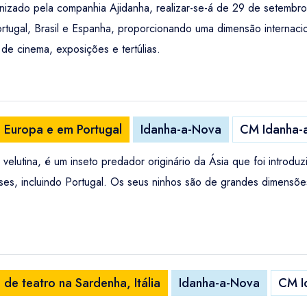
anizado pela companhia Ajidanha, realizar-se-á de 29 de setembr
tugal, Brasil e Espanha, proporcionando uma dimensão internacio
 de cinema, exposições e tertúlias.
a Europa e em Portugal
Idanha-a-Nova
CM Idanha-
velutina, é um inseto predador originário da Ásia que foi intro
ses, incluindo Portugal. Os seus ninhos são de grandes dimensões
 de teatro na Sardenha, Itália
Idanha-a-Nova
CM I