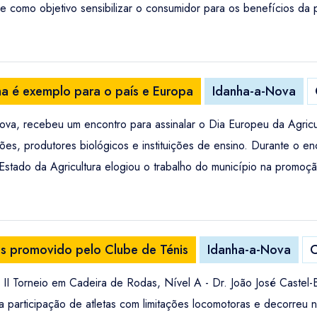
eve como objetivo sensibilizar o consumidor para os benefícios da
nha é exemplo para o país e Europa
Idanha-a-Nova
a, recebeu um encontro para assinalar o Dia Europeu da Agricul
s, produtores biológicos e instituições de ensino. Durante o enco
stado da Agricultura elogiou o trabalho do município na promoção
as promovido pelo Clube de Ténis
Idanha-a-Nova
C
II Torneio em Cadeira de Rodas, Nível A - Dr. João José Castel
 a participação de atletas com limitações locomotoras e decorre