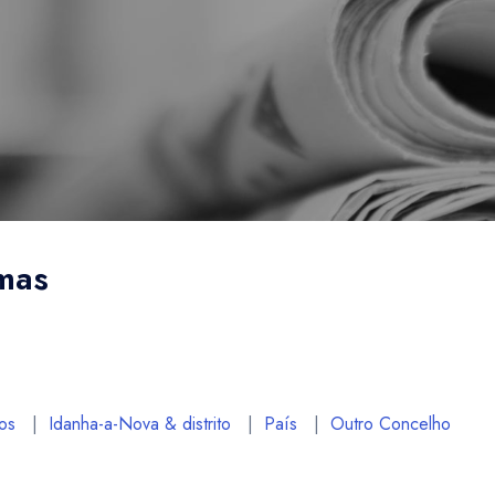
imas
os
|
Idanha-a-Nova & distrito
|
País
|
Outro Concelho