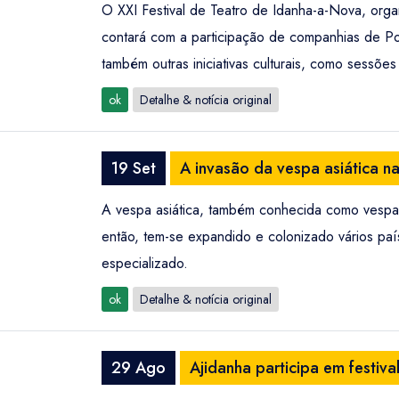
O XXI Festival de Teatro de Idanha-a-Nova, org
contará com a participação de companhias de Por
também outras iniciativas culturais, como sessões
ok
Detalhe & notícia original
19 Set
A invasão da vespa asiática n
A vespa asiática, também conhecida como vespa 
então, tem-se expandido e colonizado vários paí
especializado.
ok
Detalhe & notícia original
29 Ago
Ajidanha participa em festival