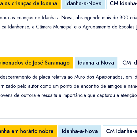
a as crianças de Idanha
Idanha-a-Nova
CM Idanha
o para as crianças de Idanha-a-Nova, abrangendo mais de 300 cri
ica Idanhense, a Câmara Municipal e o Agrupamento de Escolas Jo
paixonados de José Saramago
Idanha-a-Nova
CM Id
 o descerramento da placa relativa ao Muro dos Apaixonados, em 
ternizado pelo autor como um ponto de encontro de amigos e nam
jovens de outrora e ressalta a importância que capturou a atenção
anha em horário nobre
Idanha-a-Nova
CM Idanha-