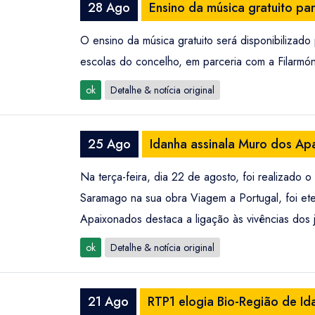
28 Ago
Ensino da música gratuito par
O ensino da música gratuito será disponibilizad
escolas do concelho, em parceria com a Filarmón
ok
Detalhe & notícia original
25 Ago
Idanha assinala Muro dos A
Na terça-feira, dia 22 de agosto, foi realizado
Saramago na sua obra Viagem a Portugal, foi e
Apaixonados destaca a ligação às vivências dos 
ok
Detalhe & notícia original
21 Ago
RTP1 elogia Bio-Região de Id