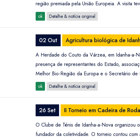
região premiada pela União Europeia. A visita t
ok
Detalhe & notícia original
02 Out
Agricultura biológica de Ida
A Herdade do Couto da Várzea, em Idanha-a-Nov
presença de representantes do Estado, associaçõe
Melhor Bio-Região da Europa e o Secretário de E
ok
Detalhe & notícia original
26 Set
II Torneio em Cadeira de Rod
O Clube de Ténis de Idanha-a-Nova organizou o 
fundador da coletividade. O torneio contou com