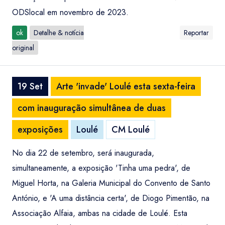
ODSlocal em novembro de 2023.
ok
Detalhe & notícia
Reportar
original
19 Set
Arte 'invade' Loulé esta sexta-feira
com inauguração simultânea de duas
exposições
Loulé
CM Loulé
No dia 22 de setembro, será inaugurada,
simultaneamente, a exposição 'Tinha uma pedra', de
Miguel Horta, na Galeria Municipal do Convento de Santo
António, e 'A uma distância certa', de Diogo Pimentão, na
Associação Alfaia, ambas na cidade de Loulé. Esta