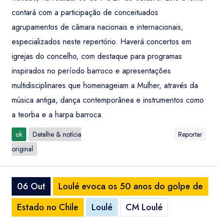
contará com a participação de conceituados
agrupamentos de câmara nacionais e internacionais,
especializados neste repertório. Haverá concertos em
igrejas do concelho, com destaque para programas
inspirados no período barroco e apresentações
multidisciplinares que homenageiam a Mulher, através da
música antiga, dança contemporânea e instrumentos como
a teorba e a harpa barroca.
ok
Detalhe & notícia
Reportar
original
06 Out
Loulé evoca os 50 anos do golpe de
Estado no Chile
Loulé
CM Loulé