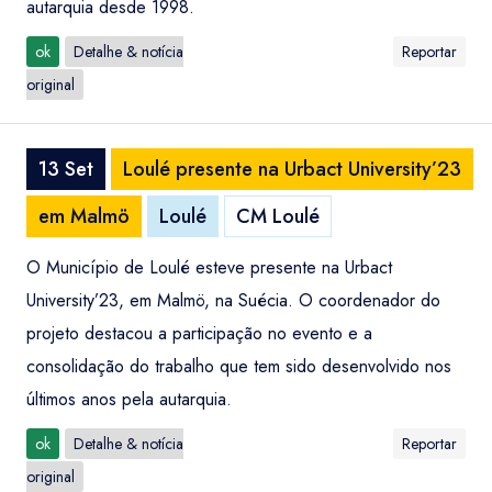
autarquia desde 1998.
ok
Detalhe & notícia
Reportar
original
13 Set
Loulé presente na Urbact University’23
em Malmö
Loulé
CM Loulé
O Município de Loulé esteve presente na Urbact
University’23, em Malmö, na Suécia. O coordenador do
projeto destacou a participação no evento e a
consolidação do trabalho que tem sido desenvolvido nos
últimos anos pela autarquia.
ok
Detalhe & notícia
Reportar
original