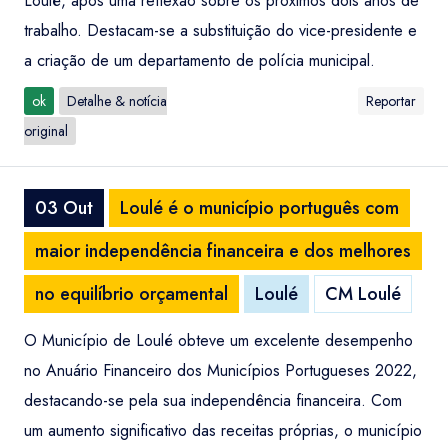
Loulé, após uma reflexão sobre os próximos dois anos de
trabalho. Destacam-se a substituição do vice-presidente e
a criação de um departamento de polícia municipal.
ok
Detalhe & notícia
Reportar
original
03 Out
Loulé é o município português com
maior independência financeira e dos melhores
no equilíbrio orçamental
Loulé
CM Loulé
O Município de Loulé obteve um excelente desempenho
no Anuário Financeiro dos Municípios Portugueses 2022,
destacando-se pela sua independência financeira. Com
um aumento significativo das receitas próprias, o município