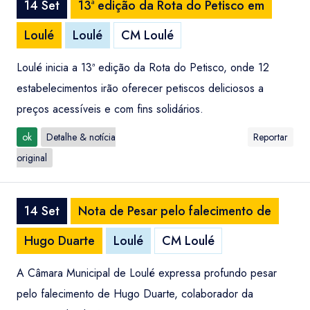
14 Set
13ª edição da Rota do Petisco em
Loulé
Loulé
CM Loulé
Loulé inicia a 13ª edição da Rota do Petisco, onde 12
estabelecimentos irão oferecer petiscos deliciosos a
preços acessíveis e com fins solidários.
ok
Detalhe & notícia
Reportar
original
14 Set
Nota de Pesar pelo falecimento de
Hugo Duarte
Loulé
CM Loulé
A Câmara Municipal de Loulé expressa profundo pesar
pelo falecimento de Hugo Duarte, colaborador da