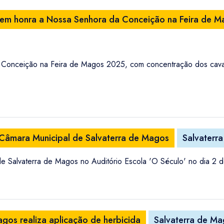
o em honra a Nossa Senhora da Conceição na Feira de 
Conceição na Feira de Magos 2025, com concentração dos caval
 Câmara Municipal de Salvaterra de Magos
Salvaterr
e Salvaterra de Magos no Auditório Escola 'O Século' no dia 2 d
agos realiza aplicação de herbicida
Salvaterra de M