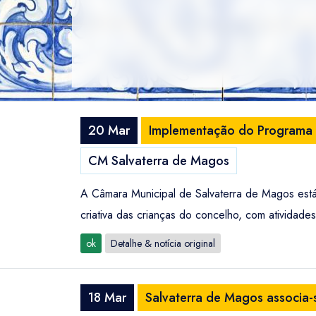
20 Mar
Implementação do Programa 
CM Salvaterra de Magos
A Câmara Municipal de Salvaterra de Magos est
criativa das crianças do concelho, com atividades
ok
Detalhe & notícia original
18 Mar
Salvaterra de Magos associa-