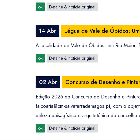
ok
Detalhe & notícia original
14 Abr
Légua de Vale de Óbidos: Um
A localidade de Vale de Óbidos, em Rio Maior, 
ok
Detalhe & notícia original
02 Abr
Concurso de Desenho e Pintura
Edição 2025 do Concurso de Desenho e Pintura ao 
falcoaria@cm-salvaterrademagos.pt
, com o objet
beleza paisagística e arquitetónica do concelho
ok
Detalhe & notícia original