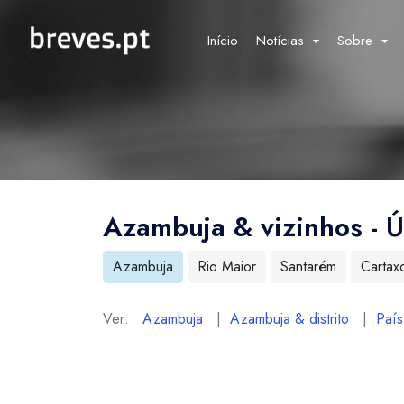
Início
Notícias
Sobre
Azambuja & vizinhos - Ú
Azambuja
Rio Maior
Santarém
Cartax
Ver:
Azambuja
|
Azambuja & distrito
|
País