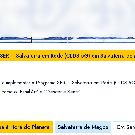
SER – Salvaterra em Rede (CLDS 5G) em Salvaterra de
á a implementar o Programa SER – Salvaterra em Rede (CLDS 5G)
 como o 'FamiliArt' e 'Crescer e Sentir'.
se à Hora do Planeta
Salvaterra de Magos
CM Sal