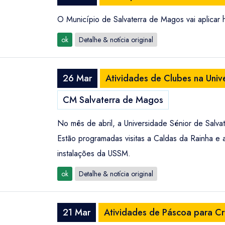
O Município de Salvaterra de Magos vai aplicar 
ok
Detalhe & notícia original
26 Mar
Atividades de Clubes na Univ
CM Salvaterra de Magos
No mês de abril, a Universidade Sénior de Salvat
Estão programadas visitas a Caldas da Rainha e
instalações da USSM.
ok
Detalhe & notícia original
21 Mar
Atividades de Páscoa para C