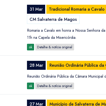
31 Mar
Tradicional Romaria a Caval
CM Salvaterra de Magos
Romaria a Cavalo em honra a Nossa Senhora da 
11h na Capela da Misericórdia.
ok
Detalhe & notícia original
28 Mar
Reunião Ordinária Pública da
Reunião Ordinária Pública da Câmara Municipal d
ok
Detalhe & notícia original
27 Mar
Município de Salvaterra de M