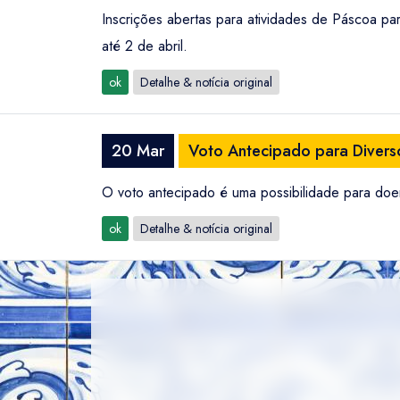
Inscrições abertas para atividades de Páscoa par
até 2 de abril.
ok
Detalhe & notícia original
20 Mar
Voto Antecipado para Divers
O voto antecipado é uma possibilidade para doen
ok
Detalhe & notícia original